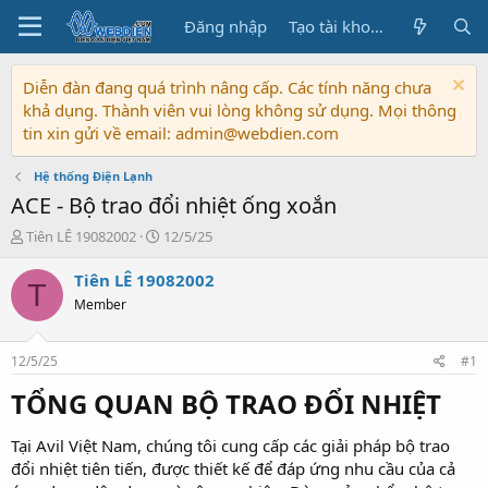
Đăng nhập
Tạo tài khoản
Diễn đàn đang quá trình nâng cấp. Các tính năng chưa
khả dụng. Thành viên vui lòng không sử dụng. Mọi thông
tin xin gửi về email: admin@webdien.com
Hệ thống Điện Lạnh
ACE - Bộ trao đổi nhiệt ống xoắn
T
N
Tiên LÊ 19082002
12/5/25
h
g
r
à
Tiên LÊ 19082002
T
e
y
Member
a
b
d
ắ
s
t
12/5/25
#1
t
đ
a
ầ
TỔNG QUAN BỘ TRAO ĐỔI NHIỆT
r
u
t
Tại Avil Việt Nam, chúng tôi cung cấp các giải pháp bộ trao
e
đổi nhiệt tiên tiến, được thiết kế để đáp ứng nhu cầu của cả
r