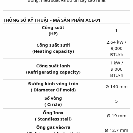
THÔNG SỐ KỸ THUẬT - MÃ SẢN PHẨM ACE-01
Công suất
1
(HP)
2,64 kW /
Công suất sưởi
9,000
(Heating capacity)
BTU/h
1 kW /
Công suất lạnh
9,000
(Refrigerating capacity)
BTU/h
Đường kính vòng tròn
Ø 140 mm
(
Diameter Of mold)
Số vòng
5
(
Circle)
Ống Inox
Ø 19 mm
(
Standless stell)
Ống gas vào/ra
Ø 12.7 mm