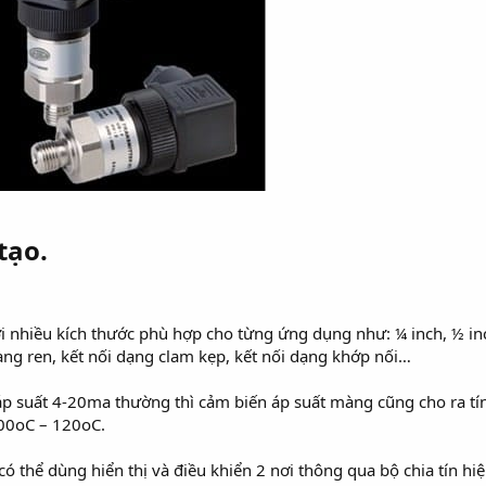
tạo.
 nhiều kích thước phù hợp cho từng ứng dụng như: ¼ inch, ½ inch
dạng ren, kết nối dạng clam kẹp, kết nối dạng khớp nối…
áp suất 4-20ma thường thì cảm biến áp suất màng cũng cho ra tí
100oC – 120oC.
 có thể dùng hiển thị và điều khiển 2 nơi thông qua bộ chia tín h