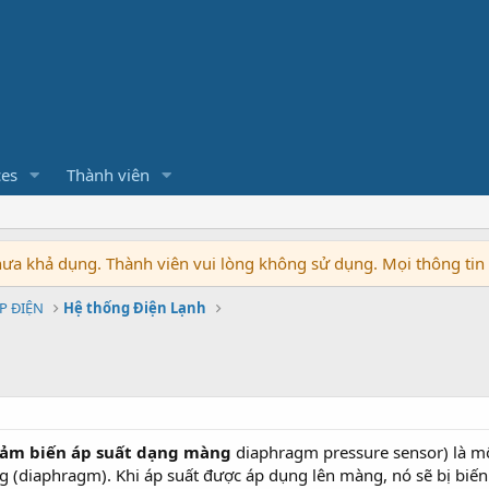
ces
Thành viên
chưa khả dụng. Thành viên vui lòng không sử dụng. Mọi thông ti
P ĐIỆN
Hệ thống Điện Lạnh
ảm biến áp suất dạng màng
diaphragm pressure sensor) là mộ
(diaphragm). Khi áp suất được áp dụng lên màng, nó sẽ bị biến