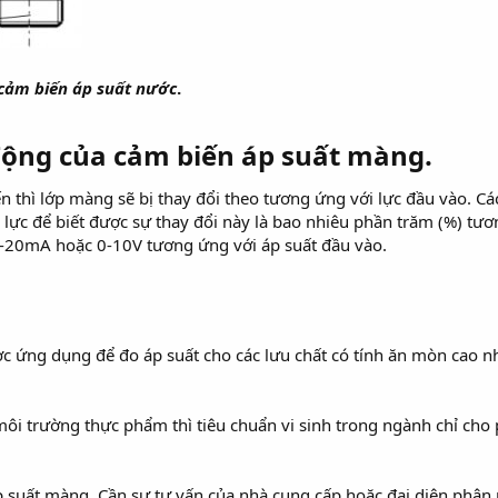
cảm biến áp suất nước
.
động của cảm biến áp suất màng.
n thì lớp màng sẽ bị thay đổi theo tương ứng với lực đầu vào. Cá
 lực để biết được sự thay đổi này là bao nhiêu phần trăm (%) tươn
 4-20mA hoặc 0-10V tương ứng với áp suất đầu vào.
c ứng dụng để đo áp suất cho các lưu chất có tính ăn mòn cao nh
môi trường thực phẩm thì tiêu chuẩn vi sinh trong ngành chỉ ch
 suất màng. Cần sự tư vấn của nhà cung cấp hoặc đại diện phân p