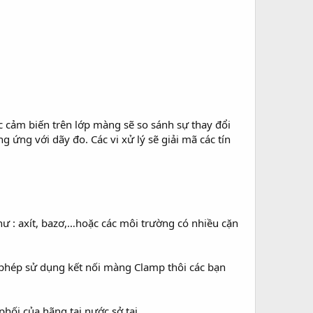
c cảm biến trên lớp màng sẽ so sánh sự thay đổi
g ứng với dãy đo. Các vi xử lý sẽ giải mã các tín
ư : axít, bazơ,…hoặc các môi trường có nhiều cặn
o phép sử dụng kết nối màng Clamp thôi các bạn
hối của hãng tại nước sở tại.