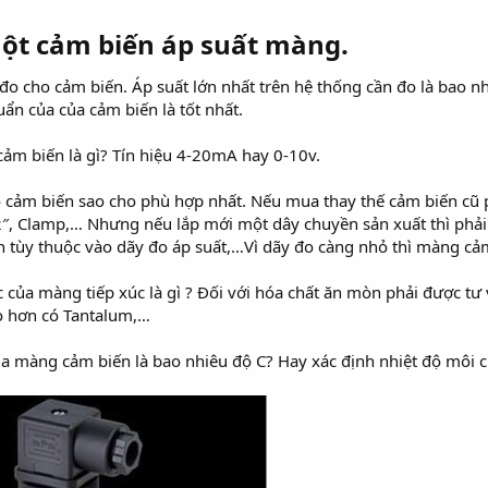
ột cảm biến áp suất màng.
y đo cho cảm biến. Áp suất lớn nhất trên hệ thống cần đo là bao 
ẩn của của cảm biến là tốt nhất.
 cảm biến là gì? Tín hiệu 4-20mA hay 0-10v.
o cảm biến sao cho phù hợp nhất. Nếu mua thay thế cảm biến cũ p
/2″, Clamp,… Nhưng nếu lắp mới một dây chuyền sản xuất thì phải 
n tùy thuộc vào dãy đo áp suất,…Vì dãy đo càng nhỏ thì màng cảm
 của màng tiếp xúc là gì ? Đối với hóa chất ăn mòn phải được tư
o hơn có Tantalum,…
ủa màng cảm biến là bao nhiêu độ C? Hay xác định nhiệt độ môi c