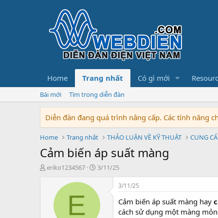
Home
Trang nhất
Có gì mới
Resour
Bài mới
Tìm trong diễn đàn
Diễn đàn đang quá trình nâng cấp. Các tính năng 
Home
Trang nhất
THẢO LUẬN VỀ KỸ THUẬT
CUNG CẤ
Cảm biến áp suất màng
T
N
eriko1234567
3/11/25
h
g
r
à
3/11/25
e
y
E
Cảm biến áp suất màng hay
c
a
b
d
ắ
cách sử dụng một màng mỏng 