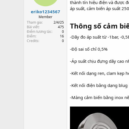
s
t
thành tín hiệu điện và được đ
t
đ
áp suất, cảm biến áp suất 250
eriko1234567
a
ầ
r
u
Member
t
Tham gia
2/4/25
Thông số cảm bi
e
Bài viết
475
Điểm tương tác
0
r
Điểm
16
-Dãy đo áp suất từ -1bar, -0,5
Credits
0
-Độ sai số chỉ 0,5%
-Áp suất chịu đựng dãy cao n
-Kết nối dạng ren, clam kẹp h
-Kết nối điện bằng dạng blug 
-Màng cảm biến bằng inox nên