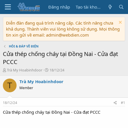
Đăng nhập
Tạo tài khoản
Diễn đàn đang quá trình nâng cấp. Các tính năng chưa
khả dụng. Thành viên vui lòng không sử dụng. Mọi thông
tin xin gửi về email: admin@webdien.com
HỎI & ĐÁP VỀ ĐIỆN
Cửa thép chống cháy tại Đồng Nai - Cửa đạt
PCCC
T
N
Trà My Hoabinhdoor
18/12/24
h
g
r
à
Trà My Hoabinhdoor
T
e
y
Member
a
b
d
ắ
s
t
18/12/24
#1
t
đ
a
ầ
Cửa thép chống cháy tại Đồng Nai - Cửa đạt PCCC
r
u
t
e