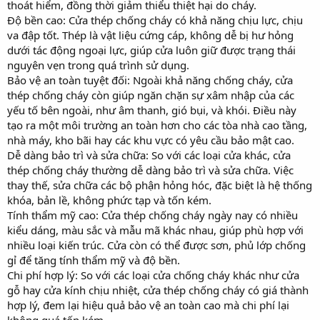
thoát hiểm, đồng thời giảm thiểu thiệt hại do cháy.
Độ bền cao: Cửa thép chống cháy có khả năng chịu lực, chịu
va đập tốt. Thép là vật liệu cứng cáp, không dễ bị hư hỏng
dưới tác động ngoại lực, giúp cửa luôn giữ được trạng thái
nguyên vẹn trong quá trình sử dụng.
Bảo vệ an toàn tuyệt đối: Ngoài khả năng chống cháy, cửa
thép chống cháy còn giúp ngăn chặn sự xâm nhập của các
yếu tố bên ngoài, như âm thanh, gió bụi, và khói. Điều này
tạo ra một môi trường an toàn hơn cho các tòa nhà cao tầng,
nhà máy, kho bãi hay các khu vực có yêu cầu bảo mật cao.
Dễ dàng bảo trì và sửa chữa: So với các loại cửa khác, cửa
thép chống cháy thường dễ dàng bảo trì và sửa chữa. Việc
thay thế, sửa chữa các bộ phận hỏng hóc, đặc biệt là hệ thống
khóa, bản lề, không phức tạp và tốn kém.
Tính thẩm mỹ cao: Cửa thép chống cháy ngày nay có nhiều
kiểu dáng, màu sắc và mẫu mã khác nhau, giúp phù hợp với
nhiều loại kiến trúc. Cửa còn có thể được sơn, phủ lớp chống
gỉ để tăng tính thẩm mỹ và độ bền.
Chi phí hợp lý: So với các loại cửa chống cháy khác như cửa
gỗ hay cửa kính chịu nhiệt, cửa thép chống cháy có giá thành
hợp lý, đem lại hiệu quả bảo vệ an toàn cao mà chi phí lại
không quá tốn kém.