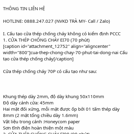
r
THÔNG TIN LIÊN HỆ
HOTLINE: 0888.247.027 (NVKD TRÀ MY- Call / Zalo)
I. Cấu tạo cửa thép chống cháy không có kiểm định PCCC
1. CỬA THÉP CHỐNG CHÁY EI70 (70 phút)
[caption id="attachment_12752" align="aligncenter"
width="800"]cua-thep-chong-chay-70-phut-tai-dong-nai Cấu
tạo cửa thép chống cháy[/caption]
Cửa thép chống cháy 70P có cấu tạo như sau:
Khung thép dày 2mm, độ dày khung 50x110mm
Độ dày cánh cửa: 45mm
Hai mặt đối xứng, mỗi mặt được ốp bởi 01 tấm thép dày
8mm (2 mặt tổng chiều dày 1.6mm)
Vật liệu trong cánh :Honeycom paper
Sơn tĩnh điện hoàn thiện một màu
2. CỬA THÉP CHỐNG CHÁY EI90 (90 phút)