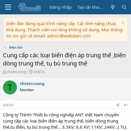
Đăng nhập
Tạo tài khoản
Diễn đàn đang quá trình nâng cấp. Các tính năng chưa
khả dụng. Thành viên vui lòng không sử dụng. Mọi thông
tin xin gửi về email: admin@webdien.com
Điện Gió
Cung cấp các loại biến điện áp trung thế ,biến
dòng trung thế, tụ bù trung thế
T
N
thietcuong
4/8/25
h
g
r
à
thietcuong
T
e
y
Member
a
b
d
ắ
s
t
4/8/25
#1
t
đ
a
ầ
Công ty TNHH Thiết bị công nghiệp ANT Việt Nam chuyên
r
u
cung cấp các loại biến điện áp trung thế, biến dòng trung
t
thế,tụ điện, tụ bù trung thế… 3.3KV; 6.6 KV; 11KV; 24KV…( TU,
e