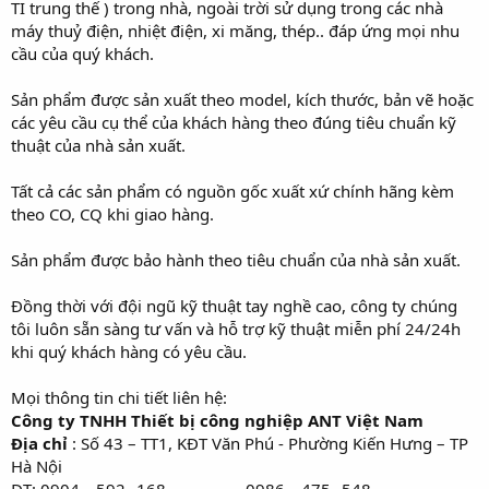
TI trung thế ) trong nhà, ngoài trời sử dụng trong các nhà
r
máy thuỷ điện, nhiệt điện, xi măng, thép.. đáp ứng mọi nhu
cầu của quý khách.
Sản phẩm được sản xuất theo model, kích thước, bản vẽ hoặc
các yêu cầu cụ thể của khách hàng theo đúng tiêu chuẩn kỹ
thuật của nhà sản xuất.
Tất cả các sản phẩm có nguồn gốc xuất xứ chính hãng kèm
theo CO, CQ khi giao hàng.
Sản phẩm được bảo hành theo tiêu chuẩn của nhà sản xuất.
Đồng thời với đội ngũ kỹ thuật tay nghề cao, công ty chúng
tôi luôn sẵn sàng tư vấn và hỗ trợ kỹ thuật miễn phí 24/24h
khi quý khách hàng có yêu cầu.
Mọi thông tin chi tiết liên hệ:
Công ty TNHH Thiết bị công nghiệp ANT Việt Nam
Địa chỉ
: Số 43 – TT1, KĐT Văn Phú - Phường Kiến Hưng – TP
Hà Nội
ĐT: 0904—592--168 ------------- 0986—475--548 -----------