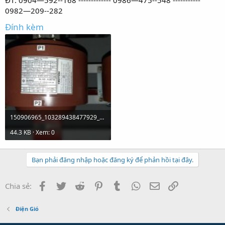
0982—209--282
Đính kèm
150906965_103289438477929_1838292676440528229_n.jpg
44.3 KB · Xem: 0
Bạn phải đăng nhập hoặc đăng ký để phản hồi tại đây.
Facebook
Twitter
Reddit
Pinterest
Tumblr
WhatsApp
Email
Link
Chia sẻ:
Điện Gió