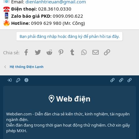
Email:
dienlanhtrieuan@gmail.com
Điện thoại:
028.3610.0330
Zalo báo giá PKD:
0909.090.622
Hotline:
0909 629 980 (Mr. Công)
Bạn phải đăng nhập hoặc đăng ký để phản hồi tại đây.
Facebook
Twitter
Reddit
Pinterest
Tumblr
WhatsApp
Email
Link
Chia sẻ:
Hệ thống Điện Lạnh
Web điện
Webdien.com - Diễn đàn chia sẻ kiến thức, kinh nghiệm, tài nguyên
ngành điện.
Diễn đàn đang trong thời gian hoạt động thử nghiệm. Chờ xin giấy
phép MXH.