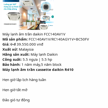
r
Máy lạnh âm trần daikin FCC140AV1V
Mã sản phẩm:
FCC140AV1V/RC140AGY1V+BC50FV
Giá:
0 đ
39.550.000 vnđ
Xuất xứ:
Malaysia
Hãng sản xuất:
Máy lạnh Daikin
Công suất:
5.5 ngựa | 5.5 hp
Bảo hành:
1 năm máy,5 năm block
Máy lạnh âm trần cassette daikin R410
Hẹn giờ lập lịch hàng tuần
Hẹn giờ tắt mở
Đảo gió tự động