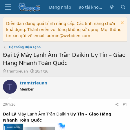
Đăng nhập
Tạo tài khoản
Diễn đàn đang quá trình nâng cấp. Các tính năng chưa
khả dụng. Thành viên vui lòng không sử dụng. Mọi thông
tin xin gửi về email: admin@webdien.com
Hệ thống Điện Lạnh
Đại Lý Máy Lạnh Âm Trần Daikin Uy Tín – Giao
Hàng Nhanh Toàn Quốc
T
N
tramtrieuan
20/1/26
h
g
r
à
tramtrieuan
T
e
y
Member
a
b
d
ắ
s
t
20/1/26
#1
t
đ
a
ầ
Đại Lý
Máy Lạnh Âm Trần Daikin
Uy Tín – Giao Hàng
r
u
Nhanh Toàn Quốc
t
e