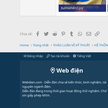
Bạtmáihiên3.jpg
250.7 KB · Xem: 0
Facebook
Twitter
Reddit
Pinterest
Tumblr
WhatsApp
Email
Link
Chia sẻ:
Home
Trang nhất
THẢO LUẬN VỀ KỸ THUẬT
HỆ THỐN
Đăng nhập
Tạo tài khoản
Tiếng Việt
Web điện
Webdien.com - Diễn đàn chia sẻ kiến thức, kinh nghiệm, tài
nguyên ngành điện.
Diễn đàn đang trong thời gian hoạt động thử nghiệm. Chờ
xin giấy phép MXH.