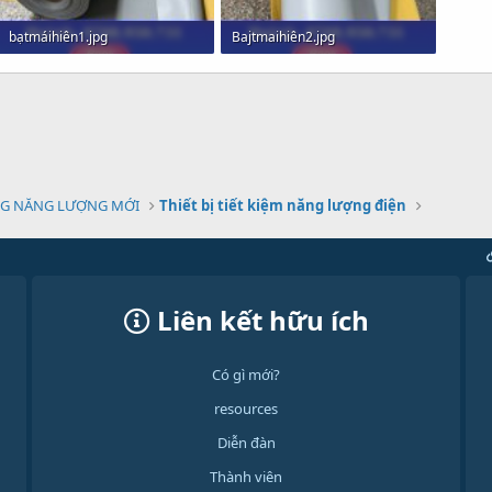
bạtmáihiên1.jpg
Bajtmaihiên2.jpg
312.4 KB · Xem: 0
265.6 KB · Xem: 0
G NĂNG LƯỢNG MỚI
Thiết bị tiết kiệm năng lượng điện
Liên kết hữu ích
Có gì mới?
resources
Diễn đàn
Thành viên