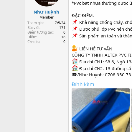
s
t
*Pvc bạt nhựa thường được ứn
t
đ
Như Huỳnh
a
ầ
ĐẶC ĐIỂM:
r
u
Member
Khả năng chống cháy, ch
t
Tham gia
7/5/24
e
Bài viết
171
Được phủ lớp Pvc nên chốn
Điểm tương tác
0
r
Sản phẩm an toàn và thân
Điểm
16
Credits
0
LIÊN HỆ TƯ VẤN
CÔNG TY TNHH ALTEK PVC F
Địa chỉ CN1: Số 6, Ngõ 13
Địa chỉ CN2: 13 đường số
☎/Như Huỳnh: 0708 950 73
Đính kèm