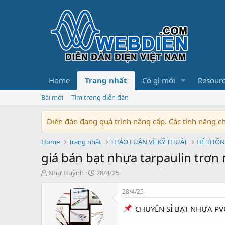
Home
Trang nhất
Có gì mới
Resour
Bài mới
Tìm trong diễn đàn
Diễn đàn đang quá trình nâng cấp. Các tính năng 
Home
Trang nhất
THẢO LUẬN VỀ KỸ THUẬT
HỆ THỐN
giá bán bạt nhựa tarpaulin trơn 
T
N
Như Huỳnh
28/4/25
h
g
r
à
28/4/25
e
y
a
b
CHUYÊN SỈ BẠT NHỰA PV
d
ắ