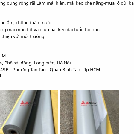
g dụng rộng rãi Làm mái hiên, mái kéo che nắng-mưa, ô dù, bạt 
ống ẩm, chống thấm nước
g mài mòn tốt và giúp bạt kéo dài tuổi thọ hơn
 thiện với môi trường
ILM
4, Phố sài đồng, Long biên, Hà Nội.
 49B - Phường Tân Tạo - Quận Bình Tân - Tp.HCM.
1