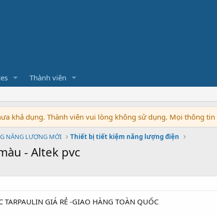
ces
Thành viên
chưa khả dụng. Thành viên vui lòng không sử dụng. Mọi thông ti
G NĂNG LƯỢNG MỚI
Thiết bị tiết kiệm năng lượng điện
màu - Altek pvc
C TARPAULIN GIÁ RẺ -GIAO HÀNG TOÀN QUỐC