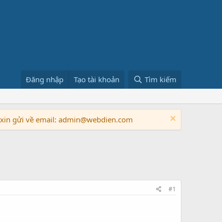
Đăng nhập
Tạo tài khoản
Tìm kiếm
n xin gửi về email: admin@webdien.com
#1