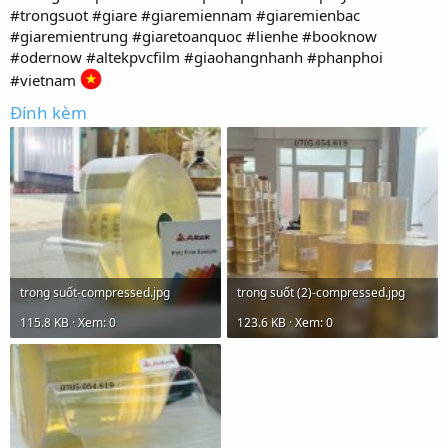
#trongsuot #giare #giaremiennam #giaremienbac
#giaremientrung #giaretoanquoc #lienhe #booknow
#odernow #altekpvcfilm #giaohangnhanh #phanphoi
#vietnam
Đính kèm
trong suốt-compressed.jpg
trong suốt (2)-compressed.jpg
115.8 KB · Xem: 0
123.6 KB · Xem: 0