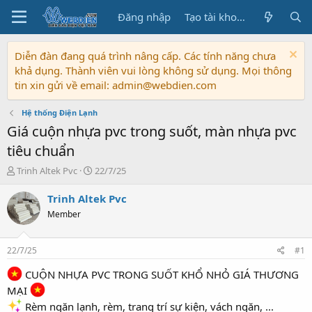
Đăng nhập
Tạo tài khoản
Diễn đàn đang quá trình nâng cấp. Các tính năng chưa
khả dụng. Thành viên vui lòng không sử dụng. Mọi thông
tin xin gửi về email: admin@webdien.com
Hệ thống Điện Lạnh
Giá cuộn nhựa pvc trong suốt, màn nhựa pvc
tiêu chuẩn
T
N
Trinh Altek Pvc
22/7/25
h
g
r
à
Trinh Altek Pvc
e
y
Member
a
b
d
ắ
s
t
22/7/25
#1
t
đ
a
ầ
CUỘN NHỰA PVC TRONG SUỐT KHỔ NHỎ GIÁ THƯƠNG
r
u
MẠI
t
Rèm ngăn lạnh, rèm, trang trí sự kiện, vách ngăn, ...
e