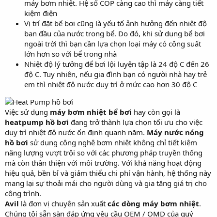
máy bơm nhiệt. Hệ số COP càng cao thì máy càng tiết
kiệm điện
Vị trí đặt bể bơi cũng là yếu tố ảnh hưởng đến nhiệt độ
ban đầu của nước trong bể. Do đó, khi sử dụng bể bơi
ngoài trời thì bạn cần lựa chọn loại máy có công suất
lớn hơn so với bể trong nhà
Nhiệt độ lý tưởng để bơi lội luyện tập là 24 độ C đến 26
độ C. Tuy nhiên, nếu gia đình bạn có người nhà hay trẻ
em thì nhiệt độ nước duy trì ở mức cao hơn 30 độ C
Việc sử dụng
máy bơm nhiệt bể bơi
hay còn gọi là
heatpump hồ bơi
đang trở thành lựa chọn tối ưu cho việc
duy trì nhiệt độ nước ổn định quanh năm.
Máy nước nóng
hồ bơi
sử dụng công nghệ bơm nhiệt không chỉ tiết kiệm
năng lượng vượt trội so với các phương pháp truyền thống
mà còn thân thiện với môi trường. Với khả năng hoạt động
hiệu quả, bền bỉ và giảm thiểu chi phí vận hành, hệ thống này
mang lại sự thoải mái cho người dùng và gia tăng giá trị cho
công trình.
Avil
là đơn vị chuyên sản xuất
các dòng máy bơm nhiệt
.
Chúng tôi sẵn sàn đáp ứng yêu cầu OEM / OMD của quý