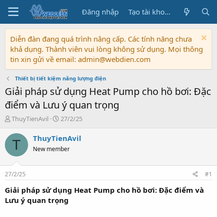
Đăng nhập
Tạo tài khoản
Diễn đàn đang quá trình nâng cấp. Các tính năng chưa
khả dụng. Thành viên vui lòng không sử dụng. Mọi thông
tin xin gửi về email: admin@webdien.com
Thiết bị tiết kiệm năng lượng điện
Giải pháp sử dụng Heat Pump cho hồ bơi: Đặc
điểm và Lưu ý quan trọng
T
N
ThuyTienAvil
27/2/25
h
g
r
à
ThuyTienAvil
T
e
y
New member
a
b
d
ắ
s
t
27/2/25
#1
t
đ
a
ầ
Giải pháp sử dụng Heat Pump cho hồ bơi: Đặc điểm và
r
u
Lưu ý quan trọng
t
e