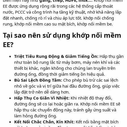
EE được ứng dụng rộng rãi trong các hệ thống cấp thoát
nước, PCCC và công trình hạ tầng kỹ thuật, nhờ khả năng lắp
đặt nhanh, chống rò rỉ và chịu áp lực tốt. khớp nối chống
rung, khớp nối mềm cao su mặt bích, khớp nối mềm be.
Tại sao nên sử dụng khớp nối mềm
EE?
Triệt Tiêu Rung Động & Giảm Tiếng Ồn:
Hấp thụ gần
như toàn bộ rung lắc từ máy bơm, máy nén khí và các
thiết bị khác, ngăn không cho chúng lan truyền trên
đường ống, đồng thời giảm tiếng ồn hiệu quả.
Bù Sai Lệch Đồng Tâm:
Cho phép bù trừ các sai lệch
nhỏ về góc và vị trí giữa hai đầu đường ống, giúp việc
lắp đặt trở nên dễ dàng hơn.
Hấp Thụ Co Giãn Vì Nhiệt:
Khi nhiệt độ thay đổi,
đường ống sẽ co lại hoặc giãn ra. Khớp nối mềm EE sẽ
hấp thụ các chuyển động này, tránh gây ứng suất và
làm hỏng đường ống.
Kết Nối Chắc Chắn, Kín Khít:
Kết nối bằng mặt bích