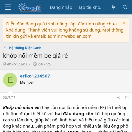
Đăng nhập
Tạo tài khoản
Diễn đàn đang quá trình nâng cấp. Các tính năng chưa
khả dụng. Thành viên vui lòng không sử dụng. Mọi thông
tin xin gửi về email: admin@webdien.com
Hệ thống Điện Lạnh
khớp nối mềm be giá rẻ
T
N
eriko1234567
28/7/25
h
g
r
à
eriko1234567
E
e
y
Member
a
b
d
ắ
s
t
28/7/25
#1
t
đ
a
ầ
Khớp nối mềm ee
(hay còn gọi là mối nối mềm EE) là thiết bị
r
u
nối ống được thiết kế với
hai đầu dạng côn
kết hợp gioăng
t
cao su làm kín, giúp kết nối linh hoạt và hiệu quả giữa các loại
e
ống khác nhau. Sản phẩm phù hợp với nhiều vật liệu ống phổ
r
biến hiện nay như
gang, thép, HDPE, inox…
. Khớp nối mềm