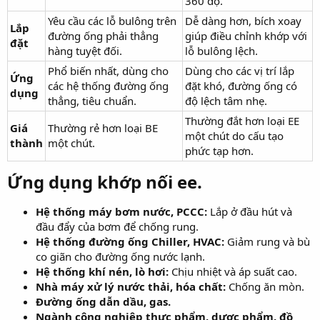
360 độ.
Yêu cầu các lỗ bulông trên
Dễ dàng hơn, bích xoay
Lắp
đường ống phải thẳng
giúp điều chỉnh khớp với
đặt
hàng tuyệt đối.
lỗ bulông lệch.
Phổ biến nhất, dùng cho
Dùng cho các vị trí lắp
Ứng
các hệ thống đường ống
đặt khó, đường ống có
dụng
thẳng, tiêu chuẩn.
độ lệch tâm nhẹ.
Thường đắt hơn loại EE
Giá
Thường rẻ hơn loại BE
một chút do cấu tạo
thành
một chút.
phức tạp hơn.
Ứng dụng khớp nối ee.
Hệ thống máy bơm nước, PCCC:
Lắp ở đầu hút và
đầu đẩy của bơm để chống rung.
Hệ thống đường ống Chiller, HVAC:
Giảm rung và bù
co giãn cho đường ống nước lạnh.
Hệ thống khí nén, lò hơi:
Chịu nhiệt và áp suất cao.
Nhà máy xử lý nước thải, hóa chất:
Chống ăn mòn.
Đường ống dẫn dầu, gas.
Ngành công nghiệp thực phẩm, dược phẩm, đồ