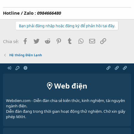
Hotline / Zalo :
0984666480
Bạn phải đăng nhập hoặc đăng ký để phản hồi tại đây.
Facebook
Twitter
Reddit
Pinterest
Tumblr
WhatsApp
Email
Link
Chia sẻ:
Hệ thống Điện Lạnh
Web điện
Webdien.com - Diễn đàn chia sẻ kiến thức, kinh nghiệm, tài nguyên
ngành điện.
Diễn đàn đang trong thời gian hoạt động thử nghiệm. Chờ xin giấy
phép MXH.