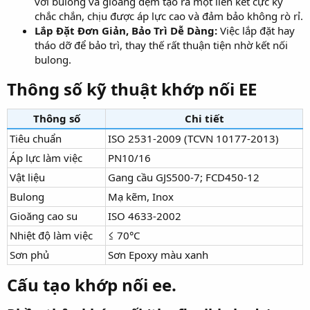
với bulong và gioăng đệm tạo ra một liên kết cực kỳ
chắc chắn, chịu được áp lực cao và đảm bảo không rò rỉ.
Lắp Đặt Đơn Giản, Bảo Trì Dễ Dàng:
Việc lắp đặt hay
tháo dỡ để bảo trì, thay thế rất thuận tiện nhờ kết nối
bulong.
Thông số kỹ thuật khớp nối EE
Thông số
Chi tiết
Tiêu chuẩn
ISO 2531-2009 (TCVN 10177-2013)
Áp lực làm việc
PN10/16
Vật liệu
Gang cầu GJS500-7; FCD450-12
Bulong
Mạ kẽm, Inox
Gioăng cao su
ISO 4633-2002
Nhiệt độ làm việc
≤ 70°C
Sơn phủ
Sơn Epoxy màu xanh
Cấu tạo khớp nối ee.