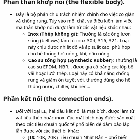
Phần thân khớp nối (the flexible body).
Đây là bộ phận chịu trách nhiệm chính cho việc co giãn
và chống rung. Tùy vào môi chất và điều kiện làm việc
mà thân khớp nối được làm từ các vật liệu khác nhau:
Inox (Thép không gỉ):
Thường là các ống lượn
sóng (bellows) làm từ inox 304, 316, 321. Loại
này chịu được nhiệt độ và áp suất cao, phù hợp
cho hệ thống hơi nóng, khí, dầu nóng…
Cao su tổng hợp (Synthetic Rubber):
Thường là
cao su EPDM, NBR… được gia cố bằng các lớp bố
vải hoặc lưới thép. Loại này có khả năng chống
rung và giảm ồn tuyệt vời, thường dùng cho hệ
thống nước, chiller, khí nén…
Phần kết nối (the connection ends).
Đối với loại EE, hai đầu kết nối là mặt bích, được làm từ
vật liệu thép hoặc inox. Các mặt bích này được sản xuất
theo các tiêu chuẩn quốc tế phổ biến để đảm bảo lắp
lẫn được với các thiết bị khác:
JIS:
10K, 20K (Tiêu chuẩn Nhật Bản – phổ biến