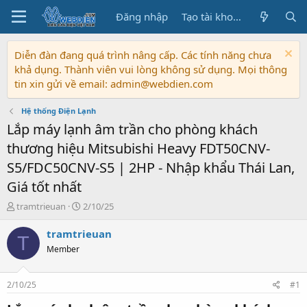
Đăng nhập
Tạo tài khoản
Diễn đàn đang quá trình nâng cấp. Các tính năng chưa
khả dụng. Thành viên vui lòng không sử dụng. Mọi thông
tin xin gửi về email: admin@webdien.com
Hệ thống Điện Lạnh
Lắp máy lạnh âm trần cho phòng khách
thương hiệu Mitsubishi Heavy FDT50CNV-
S5/FDC50CNV-S5 | 2HP - Nhập khẩu Thái Lan,
Giá tốt nhất
T
N
tramtrieuan
2/10/25
h
g
r
à
tramtrieuan
T
e
y
Member
a
b
d
ắ
s
t
2/10/25
#1
t
đ
a
ầ