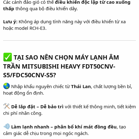
Các cánh đảo gió có thể
điều khiển độc lập từ cao xuống
thấp
thông qua bộ điều khiển dây.
Lưu ý:
Không áp dụng tính năng này với điều khiển từ xa
hoặc model RCH-E3.
TẠI SAO NÊN CHỌN MÁY LẠNH ÂM
TRẦN MITSUBISHI HEAVY FDT50CNV-
S5/FDC50CNV-S5?
Nhập khẩu nguyên chiếc từ
Thái Lan
, chất lượng bền bỉ,
hoạt động ổn định.
Dễ lắp đặt – Dễ bảo trì
với thiết kế thông minh, tiết kiệm
chi phí nhân công.
Làm lạnh nhanh – phân bổ khí mát đồng đều
, tạo
cảm giác dễ chịu trong mọi ngóc ngách.