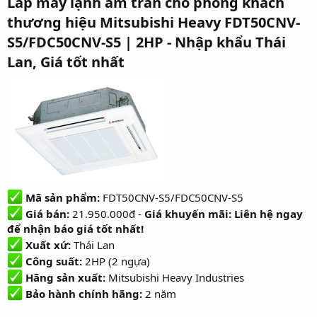
Lắp m
áy lạnh âm trần cho phòng khách
r
u
thương hiệu Mitsubishi Heavy FDT50CNV-
t
e
S5/FDC50CNV-S5 | 2HP - Nhập khẩu Thái
r
Lan, Giá tốt nhất
Mã sản phẩm:
FDT50CNV-S5/FDC50CNV-S5
Giá bán:
21.950.000đ -
Giá khuyến mãi: Liên hệ ngay
để nhận báo giá tốt nhất!
Xuất xứ:
Thái Lan
Công suất:
2HP (2 ngựa)
Hãng sản xuất:
Mitsubishi Heavy Industries
Bảo hành chính hãng:
2 năm