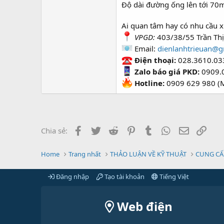
Độ dài đường ống lên tới 70
Ai quan tâm hay có nhu cầu xi
VPGD:
403/38/55 Trần Thị
Email:
dienlanhtrieuan@g
Điện thoại:
028.3610.03
Zalo báo giá PKD:
0909.
Hotline:
0909 629 980 (M
Facebook
Twitter
Reddit
Pinterest
Tumblr
WhatsApp
Email
Link
Chia sẻ:
Home
Trang nhất
THẢO LUẬN VỀ KỸ THUẬT
CUNG CẤ
Đăng nhập
Tạo tài khoản
Tiếng Việt
Web điện