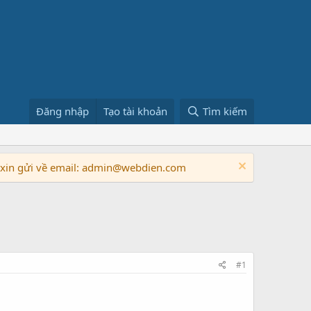
Đăng nhập
Tạo tài khoản
Tìm kiếm
n xin gửi về email: admin@webdien.com
#1