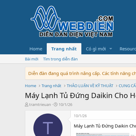
Home
Trang nhất
Có gì mới
Resour
Bài mới
Tìm trong diễn đàn
Diễn đàn đang quá trình nâng cấp. Các tính năng 
Home
Trang nhất
THẢO LUẬN VỀ KỸ THUẬT
CUNG CẤ
Máy Lạnh Tủ Đứng Daikin Cho H
T
N
tramtrieuan
10/1/26
h
g
r
à
10/1/26
e
y
T
Máy Lạnh Tủ Đứng Daikin Cho
a
b
d
ắ