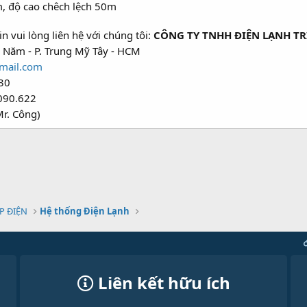
m, độ cao chêch lệch 50m
n vui lòng liên hệ với chúng tôi:
CÔNG TY TNHH ĐIỆN LẠNH TR
 Năm - P. Trung Mỹ Tây - HCM
mail.com
30
090.622
r. Công)
P ĐIỆN
Hệ thống Điện Lạnh
Liên kết hữu ích