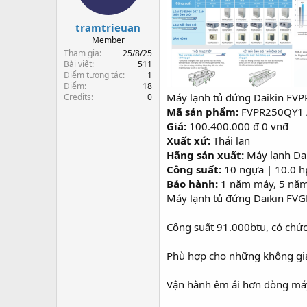
s
t
t
đ
tramtrieuan
a
ầ
r
u
Member
t
Tham gia
25/8/25
e
Bài viết
511
Điểm tương tác
1
r
Điểm
18
Máy lạnh tủ đứng Daikin FV
Credits
0
Mã sản phẩm:
FVPR250QY1 
Giá:
100.400.000 đ
0 vnđ
Xuất xứ:
Thái lan
Hãng sản xuất:
Máy lạnh Da
Công suất:
10 ngựa | 10.0 h
Bảo hành:
1 năm máy, 5 năm
Máy lạnh tủ đứng Daikin FV
Công suất 91.000btu, có chức 
Phù hợp cho những không gian
Vận hành êm ái hơn dòng máy