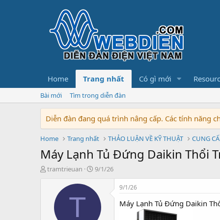
Home
Trang nhất
Có gì mới
Resour
Bài mới
Tìm trong diễn đàn
Diễn đàn đang quá trình nâng cấp. Các tính năng 
Home
Trang nhất
THẢO LUẬN VỀ KỸ THUẬT
CUNG CẤ
Máy Lạnh Tủ Đứng Daikin Thổi T
T
N
tramtrieuan
9/1/26
h
g
r
à
9/1/26
e
y
T
Máy Lạnh Tủ Đứng Daikin Thổ
a
b
d
ắ