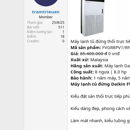
s
t
t
đ
tramtrieuan
a
ầ
r
u
Member
t
Tham gia
25/8/25
e
Bài viết
511
Điểm tương tác
1
r
Điểm
18
Máy lạnh tủ đứng thổi trực
Credits
0
Mã sản phẩm:
FVGR8PV1/R
Giá:
85.400.000 đ
0 vnđ
Xuất xứ:
Malaysia
Hãng sản xuất:
Máy lạnh Da
Công suất:
8 ngựa | 8.0 hp
Bảo hành:
1 năm máy, 5 năm
Máy lạnh tủ đứng Daikin 
Kiểu đặt sàn thổi trực tiếp 
Kiểu dáng đẹp, phong cách và
Làm mát nhanh, kiểu luồng gió