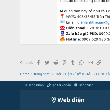
chất, do đó sẽ nâng cao độ bề
Ai quan tâm hay có nhu cầu xi
VPGD:
403/38/55 Trần Thị
Email:
dienlanhtrieuan@g
Điện thoại:
028.3610.03
Zalo báo giá PKD:
0909.
Hotline:
0909 629 980 (M
Facebook
Twitter
Reddit
Pinterest
Tumblr
WhatsApp
Email
Link
Chia sẻ:
Home
Trang nhất
THẢO LUẬN VỀ KỸ THUẬT
CUNG CẤ
Đăng nhập
Tạo tài khoản
Tiếng Việt
Web điện