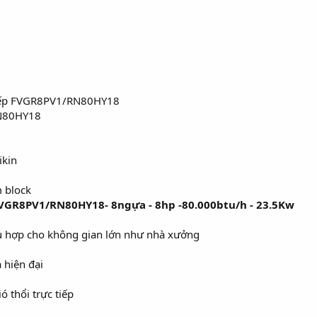
 tiếp FVGR8PV1/RN80HY18
N80HY18
ikin
 block
FVGR8PV1/RN80HY18- 8ngựa - 8hp -80.000btu/h - 23.5Kw
phù hợp cho không gian lớn như nhà xưởng
 hiện đại
 thổi trực tiếp