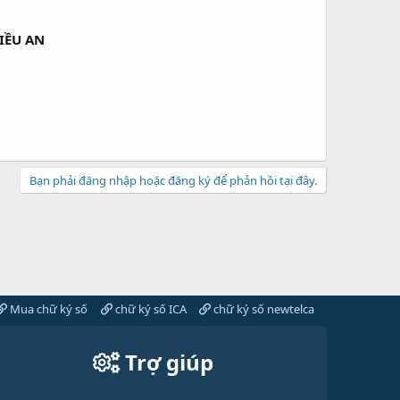
IỀU AN
Bạn phải đăng nhập hoặc đăng ký để phản hồi tại đây.
Mua chữ ký số
chữ ký số ICA
chữ ký số newtelca
Trợ giúp