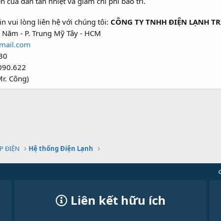
n của dàn tản nhiệt và giảm chi phí bảo trì.
n vui lòng liên hệ với chúng tôi:
CÔNG TY TNHH ĐIỆN LẠNH TR
 Năm - P. Trung Mỹ Tây - HCM
mail.com
30
090.622
r. Công)
P ĐIỆN
Hệ thống Điện Lạnh
Liên kết hữu ích