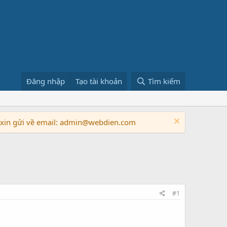
Đăng nhập
Tạo tài khoản
Tìm kiếm
n xin gửi về email: admin@webdien.com
#1