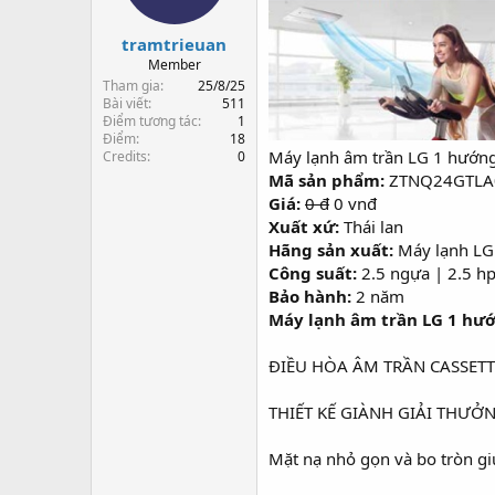
s
t
t
đ
tramtrieuan
a
ầ
r
u
Member
t
Tham gia
25/8/25
e
Bài viết
511
Điểm tương tác
1
r
Điểm
18
Máy lạnh âm trần LG 1 hướn
Credits
0
Mã sản phẩm:
ZTNQ24GTLA
Giá:
0 đ
0 vnđ
Xuất xứ:
Thái lan
Hãng sản xuất:
Máy lạnh LG
Công suất:
2.5 ngựa | 2.5 h
Bảo hành:
2 năm
Máy lạnh âm trần LG 1 hư
ĐIỀU HÒA ÂM TRẦN CASSET
THIẾT KẾ GIÀNH GIẢI THƯ
Mặt nạ nhỏ gọn và bo tròn gi