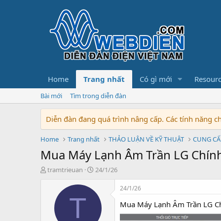
Home
Trang nhất
Có gì mới
Resour
Bài mới
Tìm trong diễn đàn
Diễn đàn đang quá trình nâng cấp. Các tính năng 
Home
Trang nhất
THẢO LUẬN VỀ KỸ THUẬT
CUNG CẤ
Mua Máy Lạnh Âm Trần LG Chính
T
N
tramtrieuan
24/1/26
h
g
r
à
24/1/26
e
y
T
Mua Máy Lạnh Âm Trần LG Ch
a
b
d
ắ