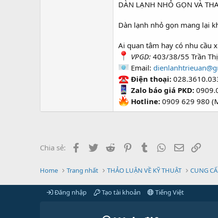
DÀN LẠNH NHỎ GỌN VÀ TH
Dàn lạnh nhỏ gọn mang lại kh
Ai quan tâm hay có nhu cầu xi
VPGD:
403/38/55 Trần Thị
Email:
dienlanhtrieuan@g
Điện thoại:
028.3610.03
Zalo báo giá PKD:
0909.
Hotline:
0909 629 980 (M
Facebook
Twitter
Reddit
Pinterest
Tumblr
WhatsApp
Email
Link
Chia sẻ:
Home
Trang nhất
THẢO LUẬN VỀ KỸ THUẬT
CUNG CẤ
Đăng nhập
Tạo tài khoản
Tiếng Việt