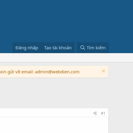
Đăng nhập
Tạo tài khoản
Tìm kiếm
n xin gửi về email: admin@webdien.com
#1