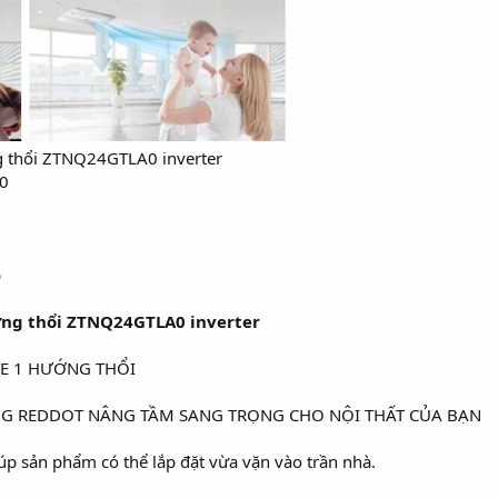
g thổi ZTNQ24GTLA0 inverter
0
p
ớng thổi ZTNQ24GTLA0 inverter
TE 1 HƯỚNG THỔI
ỞNG REDDOT NÂNG TẦM SANG TRỌNG CHO NỘI THẤT CỦA BẠN
úp sản phẩm có thể lắp đặt vừa vặn vào trần nhà.