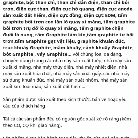
graphite, bột than chì, than chì dẫn điện, than chì bôi
r
trơn, điện cực than, điện cực hồ quang, điện cực anode
sản xuất đất hiếm, điện cực đồng, điện cực EDM, tấm
graphite bôi trơn con lăn lò quay xi măng, tấm graphite
bôi trơn trụ đỡ lò quay xi măng, tấm graphite chặn
đuôi lò nung, tấm Graphite làm kín,tấm graphite tự bôi
trơn,tấm Graphite gạt vật liệu, graphite khuân đúc,
trục khuấy Graphite, mâm khuấy, cánh khuấy Graphite,
bôt Graphite , vảy Graphite…
với chủng loại đa dạng,
chuyên dùng trong các nhà máy sản xuất thép, nhà máy sản
xuất xi măng, nhà máy thủy điện, nhà máy nhiệt điện, nhà
máy sản xuất hóa chất, nhà máy sản xuất giấy, các nhà máy
sử dụng khuân đúc, nhà máy sản xuất nhôm, nhà máy sản
xuất kim loại màu, sản xuất đất hiếm…
Sản phẩm được sản xuất theo kích thước, bản vẽ hoặc yêu
cầu của khách hàng
Tất cả các sản phẩm đều có nguồn gốc xuất xứ rõ ràng (kèm
theo CO, CQ khi giao hàng).
Sản phẩm được bảo hành theo tiêu chuẩn của nhà sản xuất.