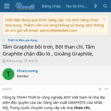
Đăng nhập
Tạo tài khoản
Diễn đàn đang quá trình nâng cấp. Các tính năng chưa
khả dụng. Thành viên vui lòng không sử dụng. Mọi thông
tin xin gửi về email: admin@webdien.com
Thiết bị điện gia dụng
Tấm Graphite bôi trơn, Bột than chì, Tấm
Graphite chặn đầu lò , Gioăng Graphite,
T
N
thietcuong
4/9/25
h
g
r
à
thietcuong
T
e
y
Member
a
b
d
ắ
s
t
4/9/25
#1
t
đ
a
ầ
Công ty TNHH Thiết bị công nghiệp ANT Việt Nam là nhà đại
r
u
diện độc quyền của các hãng sản xuất GRAPHITE của Nhật,
t
Mỹ, Trung Quốc chuyên cung cấp các loại
than chì,
e