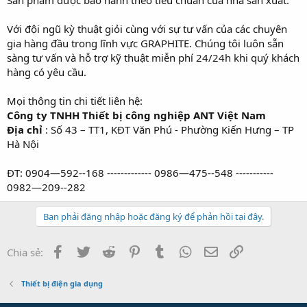
Với đội ngũ kỳ thuật giỏi cùng với sự tư vấn của các chuyên
gia hàng đầu trong lĩnh vực GRAPHITE. Chúng tôi luôn sẵn
sàng tư vấn và hỗ trợ kỹ thuật miễn phí 24/24h khi quý khách
hàng có yêu cầu.
Mọi thông tin chi tiết liên hệ:
Công ty TNHH Thiết bị công nghiệp ANT Việt Nam
Địa chỉ
: Số 43 – TT1, KĐT Văn Phú - Phường Kiến Hưng – TP
Hà Nội
ĐT: 0904—592--168 ------------- 0986—475--548 -----------
0982—209--282
Bạn phải đăng nhập hoặc đăng ký để phản hồi tại đây.
Facebook
Twitter
Reddit
Pinterest
Tumblr
WhatsApp
Email
Link
Chia sẻ:
Thiết bị điện gia dụng