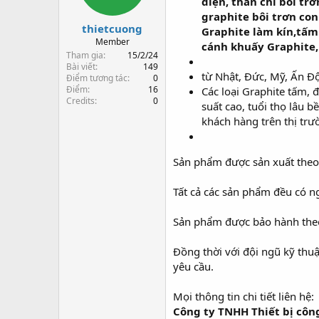
điện, than chì bôi tr
s
t
t
đ
graphite bôi trơn con
thietcuong
a
ầ
Graphite làm kín,tấm
r
u
Member
cánh khuấy Graphite, 
t
Tham gia
15/2/24
e
Bài viết
149
từ Nhật, Đức, Mỹ, Ấn Đ
Điểm tương tác
0
r
Điểm
16
Các loại Graphite tấm, 
Credits
0
suất cao, tuổi thọ lâu 
khách hàng trên thị trư
Sản phẩm được sản xuất theo 
Tất cả các sản phẩm đều có n
Sản phẩm được bảo hành theo
Đồng thời với đội ngũ kỹ thuậ
yêu cầu.
Mọi thông tin chi tiết liên hệ:
Công ty TNHH Thiết bị cô