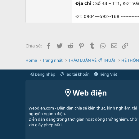
Địa chỉ
: Số 43 – TT1, KĐT V
ĐT: 0904—592--168 ----------
Facebook
Twitter
Reddit
Pinterest
Tumblr
WhatsApp
Email
Link
Chia sẻ:
Home
Trang nhất
THẢO LUẬN VỀ KỸ THUẬT
HỆ THỐN
Đăng nhập
Tạo tài khoản
Tiếng Việt
Web điện
Webdien.com - Diễn đàn chia sẻ kiến thức, kinh nghiệm, tài
nguyên ngành điện.
Diễn đàn đang trong thời gian hoạt động thử nghiệm. Chờ
xin giấy phép MXH.