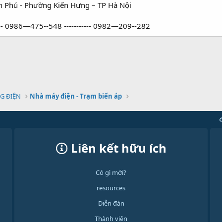
ăn Phú - Phường Kiến Hưng – TP Hà Nội
--- 0986—475--548 ----------- 0982—209--282
G ĐIỆN
Nhà máy điện - Trạm biến áp
Liên kết hữu ích
Có gì mới?
resources
Diễn đàn
Thành viên