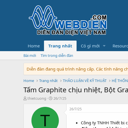
Home
Trang nhất
Có gì mới
Resour
Bài mới
Tìm trong diễn đàn
Diễn đàn đang quá trình nâng cấp. Các tính năng 
Home
Trang nhất
THẢO LUẬN VỀ KỸ THUẬT
HỆ THỐN
Tấm Graphite chịu nhiệt, Bột Gra
T
N
thietcuong
26/7/25
h
g
r
à
26/7/25
e
y
T
a
b
Công ty TNHH Thiết bị 
d
ắ