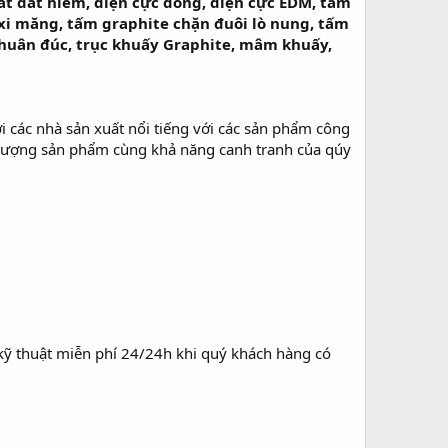
uất đất hiếm, điện cực đồng, điện cực EDM, tấm
 xi măng, tấm graphite chặn đuôi lò nung, tấm
 khuân đúc, trục khuấy Graphite, mâm khuấy,
i các nhà sản xuất nổi tiếng với các sản phẩm công
ất lượng sản phẩm cùng khả năng canh tranh của qúy
ợ kỹ thuật miễn phí 24/24h khi quý khách hàng có