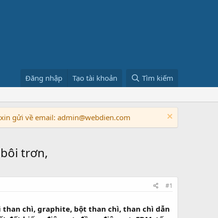
Đăng nhập
Tạo tài khoản
Tìm kiếm
n xin gửi về email: admin@webdien.com
bôi trơn,
#1
i
than chì, graphite, bột than chì, than chì dẫn