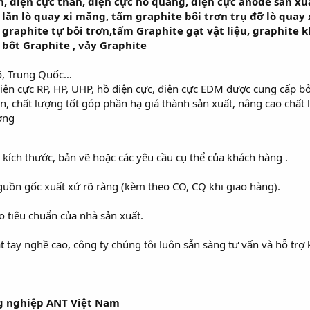
ơn, điện cực than, điện cực hồ quang, điện cực anode sản x
 lăn lò quay xi măng, tấm graphite bôi trơn trụ đỡ lò quay
 graphite tự bôi trơn,tấm Graphite gạt vật liệu, graphite
bôt Graphite , vảy Graphite
ộ, Trung Quốc…
điện cực RP, HP, UHP, hồ điện cực, điện cực EDM được cung cấp bở
bền, chất lượng tốt góp phần hạ giá thành sản xuất, nâng cao ch
ờng
kích thước, bản vẽ hoặc các yêu cầu cụ thể của khách hàng .
guồn gốc xuất xứ rõ ràng (kèm theo CO, CQ khi giao hàng).
 tiêu chuẩn của nhà sản xuất.
t tay nghề cao, công ty chúng tôi luôn sẵn sàng tư vấn và hỗ tr
ng nghiệp ANT Việt Nam