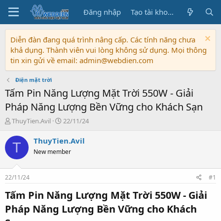
Đăng nhập
Tạo tài khoản
Diễn đàn đang quá trình nâng cấp. Các tính năng chưa
khả dụng. Thành viên vui lòng không sử dụng. Mọi thông
tin xin gửi về email: admin@webdien.com
Điện mặt trời
Tấm Pin Năng Lượng Mặt Trời 550W - Giải
Pháp Năng Lượng Bền Vững cho Khách Sạn
T
N
ThuyTien.Avil
22/11/24
h
g
r
à
ThuyTien.Avil
T
e
y
New member
a
b
d
ắ
s
t
22/11/24
#1
t
đ
a
ầ
Tấm Pin Năng Lượng Mặt Trời 550W - Giải
r
u
Pháp Năng Lượng Bền Vững cho Khách
t
e