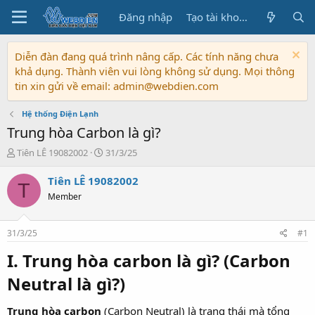
Đăng nhập
Tạo tài khoản
Diễn đàn đang quá trình nâng cấp. Các tính năng chưa
khả dụng. Thành viên vui lòng không sử dụng. Mọi thông
tin xin gửi về email: admin@webdien.com
Hệ thống Điện Lạnh
Trung hòa Carbon là gì?
T
N
Tiên LÊ 19082002
31/3/25
h
g
r
à
Tiên LÊ 19082002
T
e
y
Member
a
b
d
ắ
s
t
31/3/25
#1
t
đ
a
ầ
I. Trung hòa carbon là gì? (Carbon
r
u
Neutral là gì?)
t
e
r
Trung hòa carbon
(Carbon Neutral) là trạng thái mà tổng