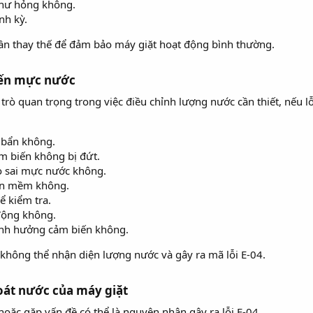
 hư hỏng không.
nh kỳ.
ần thay thế để đảm bảo máy giặt hoạt động bình thường.
iến mực nước
rò quan trọng trong việc điều chỉnh lượng nước cần thiết, nếu lỗ
ị bẩn không.
m biến không bị đứt.
o sai mực nước không.
hần mềm không.
ể kiểm tra.
động không.
 ảnh hưởng cảm biến không.
 không thể nhận diện lượng nước và gây ra mã lỗi E-04.
oát nước của máy giặt
oặc gặp vấn đề có thể là nguyên nhân gây ra lỗi E-04.