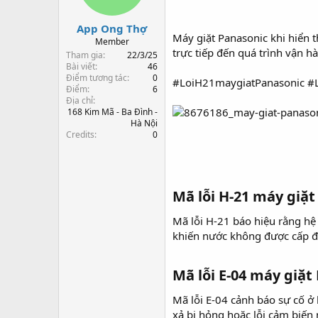
s
t
t
đ
App Ong Thợ
a
ầ
Máy giặt Panasonic khi hiển 
r
u
Member
trực tiếp đến quá trình vận 
t
Tham gia
22/3/25
e
Bài viết
46
Điểm tương tác
0
r
#LoiH21maygiatPanasonic #
Điểm
6
Địa chỉ
168 Kim Mã - Ba Đình -
Hà Nội
Credits
0
Mã lỗi H-21 máy giặt
Mã lỗi H-21 báo hiệu rằng hệ
khiến nước không được cấp đú
Mã lỗi E-04 máy giặt
Mã lỗi E-04 cảnh báo sự cố ở
xả bị hỏng hoặc lỗi cảm biến