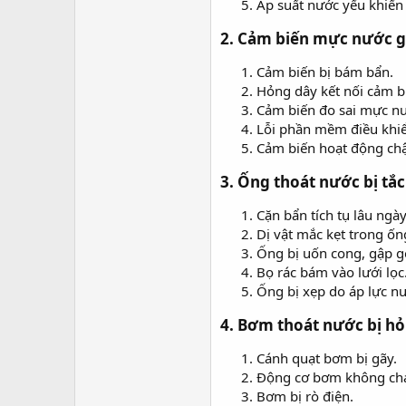
Áp suất nước yếu khiến
2. Cảm biến mực nước gặ
Cảm biến bị bám bẩn.
Hỏng dây kết nối cảm b
Cảm biến đo sai mực n
Lỗi phần mềm điều khiể
Cảm biến hoạt động chập
3. Ống thoát nước bị tắ
Cặn bẩn tích tụ lâu ngày
Dị vật mắc kẹt trong ốn
Ống bị uốn cong, gập g
Bọ rác bám vào lưới lọc
Ống bị xẹp do áp lực n
4. Bơm thoát nước bị h
Cánh quạt bơm bị gãy.
Động cơ bơm không ch
Bơm bị rò điện.