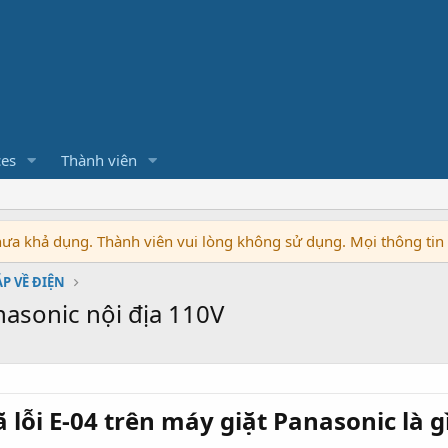
ces
Thành viên
chưa khả dụng. Thành viên vui lòng không sử dụng. Mọi thông ti
ÁP VỀ ĐIỆN
nasonic nội địa 110V
 lỗi E-04 trên máy giặt Panasonic là g