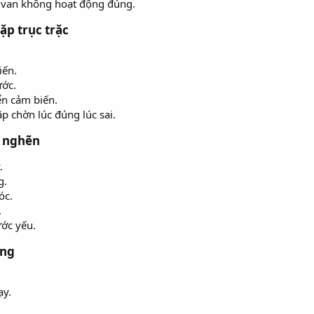
 van không hoạt động đúng.
p trục trặc
iến.
ước.
n cảm biến.
 chờn lúc đúng lúc sai.
c nghẽn
.
g.
óc.
.
ước yếu.
ỏng
ạy.