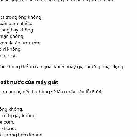
kẹt trong ống không.
bẩn bám nhiều.
cong hay không.
 chặn không.
ẹp do áp lực nước.
 rỉ không.
định kỳ.
ước không thể xả ra ngoài khiến máy giặt ngừng hoạt động.
hoát nước của máy giặt
ra ngoài, nếu hư hỏng sẽ làm máy báo lỗi E-04.
động không.
có bị gãy không.
ối bơm.
ỉ không.
kẹt trong bơm không.