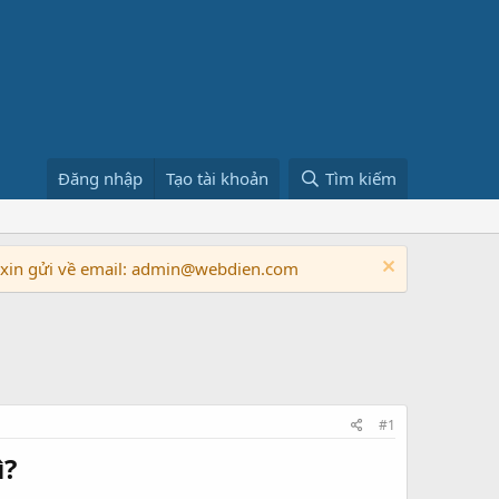
Đăng nhập
Tạo tài khoản
Tìm kiếm
n xin gửi về email: admin@webdien.com
#1
ì?