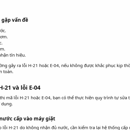
 gặp vấn đề
ớc.
bơm.
c.
ẩm.
hận tín hiệu.
g gây ra lỗi H-21 hoặc E-04, nếu không được khắc phục kịp thời
n toàn.
-21 và lỗi E-04
hị mã lỗi H-21 hoặc E-04, bạn có thể thực hiện quy trình tự sửa
 dụng.
 nước cấp vào máy giặt
o lỗi H-21 do không nhận đủ nước, cần kiểm tra lại hệ thống cấ