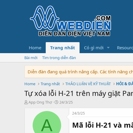
Home
Trang nhất
Có gì mới
Resour
Bài mới
Tìm trong diễn đàn
Diễn đàn đang quá trình nâng cấp. Các tính năng 
Home
Trang nhất
THẢO LUẬN VỀ KỸ THUẬT
HỎI & Đ
Tự xóa lỗi H-21 trên máy giặt Pa
T
N
App Ong Thợ
24/3/25
h
g
r
à
24/3/25
e
y
A
Mã lỗi H-21 và mã
a
b
d
ắ