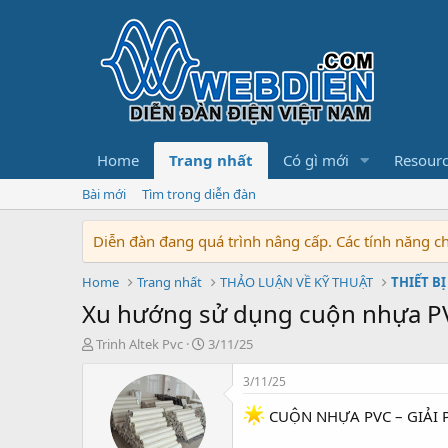
Home
Trang nhất
Có gì mới
Resour
Bài mới
Tìm trong diễn đàn
Diễn đàn đang quá trình nâng cấp. Các tính năng 
Home
Trang nhất
THẢO LUẬN VỀ KỸ THUẬT
THIẾT BỊ
Xu hướng sử dụng cuộn nhựa P
T
N
Trinh Altek Pvc
3/11/25
h
g
r
à
3/11/25
e
y
a
b
CUỘN NHỰA PVC – GIẢI 
d
ắ