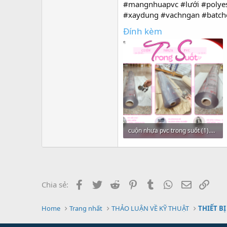
#mangnhuapvc #lưới #polyes
#xaydung #vachngan #batch
Đính kèm
cuộn nhựa pvc trong suốt (1).png
941.1 KB · Xem: 0
Facebook
Twitter
Reddit
Pinterest
Tumblr
WhatsApp
Email
Link
Chia sẻ:
Home
Trang nhất
THẢO LUẬN VỀ KỸ THUẬT
THIẾT BỊ