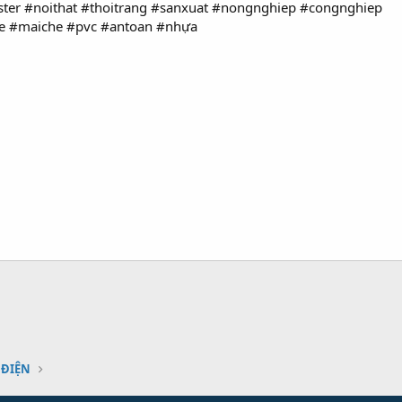
ter #noithat #thoitrang #sanxuat #nongnghiep #congnghiep
e #maiche #pvc #antoan #nhựa
 ĐIỆN