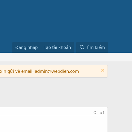
Đăng nhập
Tạo tài khoản
Tìm kiếm
n xin gửi về email: admin@webdien.com
#1