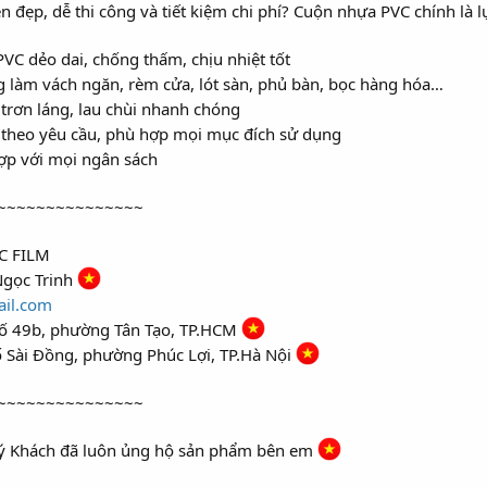
n đẹp, dễ thi công và tiết kiệm chi phí? Cuộn nhựa PVC chính là 
VC dẻo dai, chống thấm, chịu nhiệt tốt
làm vách ngăn, rèm cửa, lót sàn, phủ bàn, bọc hàng hóa…
trơn láng, lau chùi nhanh chóng
t theo yêu cầu, phù hợp mọi mục đích sử dụng
ợp với mọi ngân sách
~~~~~~~~~~~~~~~~
C FILM
Ngọc Trinh
ail.com
số 49b, phường Tân Tạo, TP.HCM
ố Sài Đồng, phường Phúc Lợi, TP.Hà Nội
~~~~~~~~~~~~~~~~
ý Khách đã luôn ủng hộ sản phẩm bên em