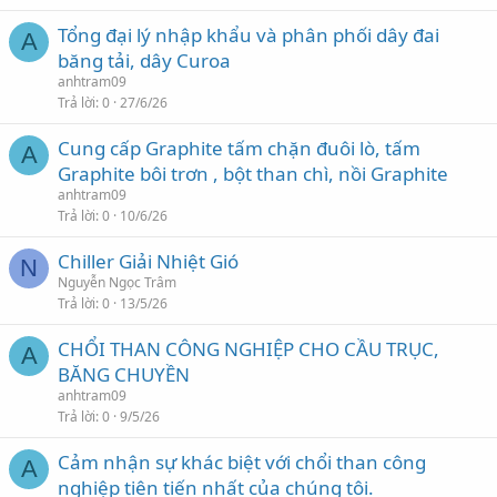
Tổng đại lý nhập khẩu và phân phối dây đai
A
băng tải, dây Curoa
anhtram09
Trả lời
0
27/6/26
Cung cấp Graphite tấm chặn đuôi lò, tấm
A
Graphite bôi trơn , bột than chì, nồi Graphite
anhtram09
Trả lời
0
10/6/26
Chiller Giải Nhiệt Gió
N
Nguyễn Ngọc Trâm
Trả lời
0
13/5/26
CHỔI THAN CÔNG NGHIỆP CHO CẦU TRỤC,
A
BĂNG CHUYỀN
anhtram09
Trả lời
0
9/5/26
Cảm nhận sự khác biệt với chổi than công
A
nghiệp tiên tiến nhất của chúng tôi.