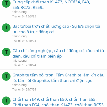
Cung cấp chổi than K14Z3, NCC634, E49,
T
E55,RC73, RE59…
thietcuong
Trả lời
0
15/3/25
Bạc tự bôi trơn chất lượng cao - Sự lựa chọn tối
T
ưu cho ổ trục động cơ
thietcuong
Trả lời
0
8/10/24
Cầu chì công nghiệp , cầu chì động cơ, cầu chì tủ
T
điện, cầu chì trạm biến áp
thietcuong
Trả lời
1
2/10/24
Graphite tấm bôi trơn, Tấm Graphite làm kín đầu
T
lò, tấm lót Graphite, tấm than chì điện cực
thietcuong
Trả lời
0
29/7/24
Chổi than E49, chổi than E50, chổi Than E55,
T
Chổi than EG4, chổi than K14Z3, chổi than RC53