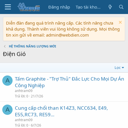
Đăng nhập
Tạo tài khoản
Diễn đàn đang quá trình nâng cấp. Các tính năng chưa
khả dụng. Thành viên vui lòng không sử dụng. Mọi thông
tin xin gửi về email: admin@webdien.com
HỆ THỐNG NĂNG LƯỢNG MỚI
Điện Gió
Lọc
Tấm Graphite - "Trợ Thủ" Đắc Lực Cho Mọi Dự Án
A
Công Nghiệp
anhtram09
Trả lời
0
21/7/26
Cung cấp chổi than K14Z3, NCC634, E49,
A
E55,RC73, RE59…
anhtram09
Trả lời
0
6/7/26