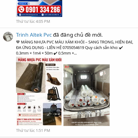
Thứ tư lúc 4:05 PM
Trinh Altek Pvc
đã đăng chủ đề mới.
🤎 MÀNG NHỰA PVC MÀU XÁM KHÓI – SANG TRỌNG, HIỆN ĐẠI,
ĐA ỨNG DỤNG - LIÊN HỆ 0705054619 Quy cách sẵn kho: ✔️
0.3mm × 1m4 × 50m ✔️ 0.5mm ×...
Thứ tư lúc 1:51 PM