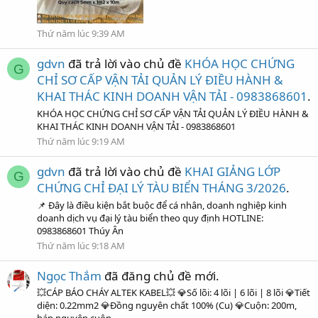
Thứ năm lúc 9:39 AM
gdvn
đã trả lời vào chủ đề
KHÓA HỌC CHỨNG
G
CHỈ SƠ CẤP VẬN TẢI QUẢN LÝ ĐIỀU HÀNH &
KHAI THÁC KINH DOANH VẬN TẢI - 0983868601
.
KHÓA HỌC CHỨNG CHỈ SƠ CẤP VẬN TẢI QUẢN LÝ ĐIỀU HÀNH &
KHAI THÁC KINH DOANH VẬN TẢI - 0983868601
Thứ năm lúc 9:19 AM
gdvn
đã trả lời vào chủ đề
KHAI GIẢNG LỚP
G
CHỨNG CHỈ ĐẠI LÝ TÀU BIỂN THÁNG 3/2026
.
📌 Đây là điều kiện bắt buộc để cá nhân, doanh nghiệp kinh
doanh dịch vụ đại lý tàu biển theo quy định HOTLINE:
0983868601 Thúy Ân
Thứ năm lúc 9:18 AM
Ngọc Thắm
đã đăng chủ đề mới.
💥CÁP BÁO CHÁY ALTEK KABEL💥 💎Số lõi: 4 lõi | 6 lõi | 8 lõi 💎Tiết
diện: 0.22mm2 💎Đồng nguyên chất 100% (Cu) 💎Cuộn: 200m,