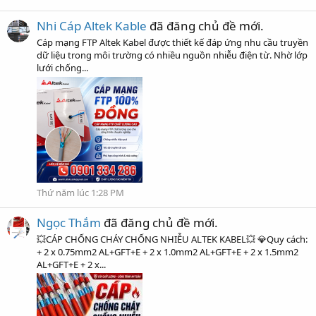
Nhi Cáp Altek Kable
đã đăng chủ đề mới.
Cáp mạng FTP Altek Kabel được thiết kế đáp ứng nhu cầu truyền
dữ liệu trong môi trường có nhiều nguồn nhiễu điện từ. Nhờ lớp
lưới chống...
Thứ năm lúc 1:28 PM
Ngọc Thắm
đã đăng chủ đề mới.
💥CÁP CHỐNG CHÁY CHỐNG NHIỄU ALTEK KABEL💥 💎Quy cách:
+ 2 x 0.75mm2 AL+GFT+E + 2 x 1.0mm2 AL+GFT+E + 2 x 1.5mm2
AL+GFT+E + 2 x...