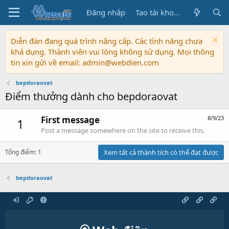
Đăng nhập
Tạo tài khoản
Diễn đàn đang quá trình nâng cấp. Các tính năng chưa
khả dụng. Thành viên vui lòng không sử dụng. Mọi thông
tin xin gửi về email: admin@webdien.com
bepdoraovat
Điểm thưởng dành cho bepdoraovat
First message
8/9/23
1
Post a message somewhere on the site to receive this.
Tổng điểm: 1
Xem tất cả thành tích có thể đạt được
bepdoraovat