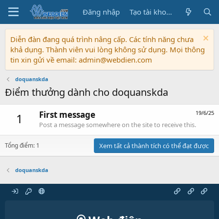
Đăng nhập
Tạo tài khoản
Diễn đàn đang quá trình nâng cấp. Các tính năng chưa
khả dụng. Thành viên vui lòng không sử dụng. Mọi thông
tin xin gửi về email: admin@webdien.com
doquanskda
Điểm thưởng dành cho doquanskda
First message
19/6/25
1
Post a message somewhere on the site to receive this.
Tổng điểm: 1
Xem tất cả thành tích có thể đạt được
doquanskda