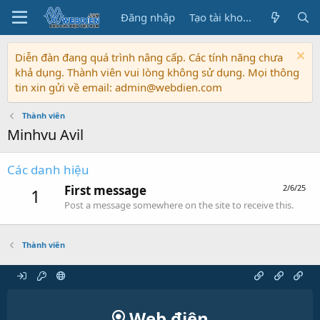
Đăng nhập
Tạo tài khoản
Diễn đàn đang quá trình nâng cấp. Các tính năng chưa
khả dụng. Thành viên vui lòng không sử dụng. Mọi thông
tin xin gửi về email: admin@webdien.com
Thành viên
Minhvu Avil
Các danh hiệu
First message
2/6/25
1
Post a message somewhere on the site to receive this.
Thành viên
Web điện