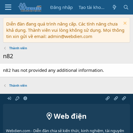
Đăng nhập
Tạo tài khoản
Diễn đàn đang quá trình nâng cấp. Các tính năng chưa
khả dụng. Thành viên vui lòng không sử dụng. Mọi thông
tin xin gửi về email: admin@webdien.com
Thành viên
n82
n82 has not provided any additional information.
Thành viên
Web điện
Webdien.com - Diễn đàn chia sẻ kiến thức, kinh nghiệm, tài nguyên