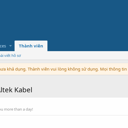
ces
Thành viên
ài viết hồ sơ
chưa khả dụng. Thành viên vui lòng không sử dụng. Mọi thông ti
tek Kabel
ou more than a day!