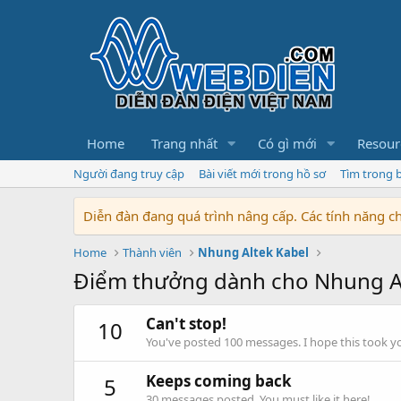
Home
Trang nhất
Có gì mới
Resour
Người đang truy cập
Bài viết mới trong hồ sơ
Tìm trong b
Diễn đàn đang quá trình nâng cấp. Các tính năng 
Home
Thành viên
Nhung Altek Kabel
Điểm thưởng dành cho Nhung Al
Can't stop!
10
You've posted 100 messages. I hope this took y
Keeps coming back
5
30 messages posted. You must like it here!