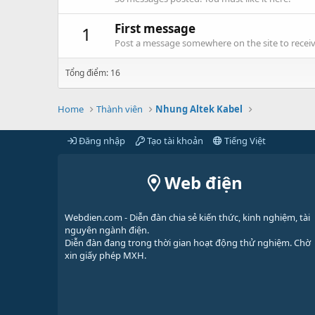
First message
1
Post a message somewhere on the site to receive
Tổng điểm: 16
Home
Thành viên
Nhung Altek Kabel
Đăng nhập
Tạo tài khoản
Tiếng Việt
Web điện
Webdien.com - Diễn đàn chia sẻ kiến thức, kinh nghiệm, tài
nguyên ngành điện.
Diễn đàn đang trong thời gian hoạt động thử nghiệm. Chờ
xin giấy phép MXH.