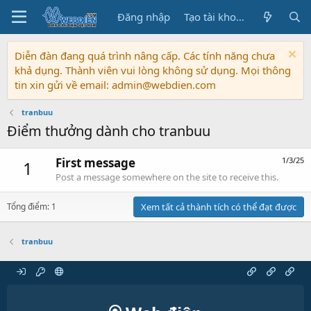
Đăng nhập
Tạo tài khoản
Diễn đàn đang quá trình nâng cấp. Các tính năng chưa
khả dụng. Thành viên vui lòng không sử dụng. Mọi thông
tin xin gửi về email: admin@webdien.com
tranbuu
Điểm thưởng dành cho tranbuu
First message
1/3/25
1
Post a message somewhere on the site to receive this.
Tổng điểm: 1
Xem tất cả thành tích có thể đạt được
tranbuu