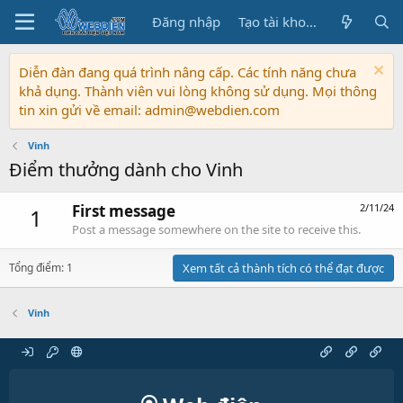
Đăng nhập
Tạo tài khoản
Diễn đàn đang quá trình nâng cấp. Các tính năng chưa
khả dụng. Thành viên vui lòng không sử dụng. Mọi thông
tin xin gửi về email: admin@webdien.com
Vinh
Điểm thưởng dành cho Vinh
First message
2/11/24
1
Post a message somewhere on the site to receive this.
Tổng điểm: 1
Xem tất cả thành tích có thể đạt được
Vinh