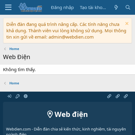
Đăng nhập
Tạo tài khoản
Diễn đàn đang quá trình nâng cấp. Các tính năng chưa
khả dụng. Thành viên vui lòng không sử dụng. Mọi thông
tin xin gửi về email: admin@webdien.com
Home
Web Điện
Không tìm thấy.
Home
Web điện
Webdien.com - Diễn đàn chia sẻ kiến thức, kinh nghiệm, tài nguyên
ngành điện.