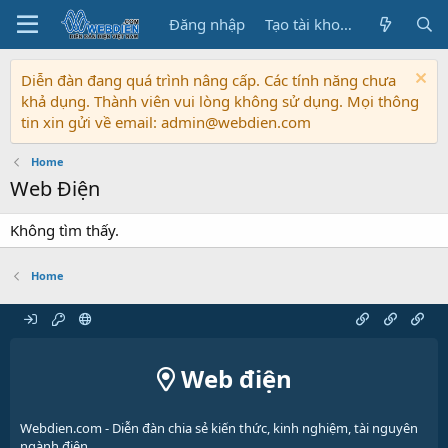
Đăng nhập
Tạo tài khoản
Diễn đàn đang quá trình nâng cấp. Các tính năng chưa
khả dụng. Thành viên vui lòng không sử dụng. Mọi thông
tin xin gửi về email: admin@webdien.com
Home
Web Điện
Không tìm thấy.
Home
Web điện
Webdien.com - Diễn đàn chia sẻ kiến thức, kinh nghiệm, tài nguyên
ngành điện.