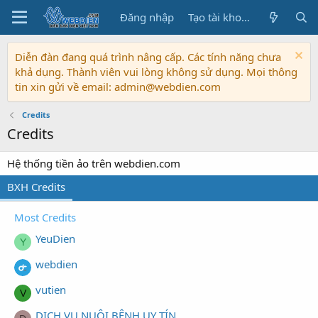
Đăng nhập
Tạo tài khoản
Diễn đàn đang quá trình nâng cấp. Các tính năng chưa
khả dụng. Thành viên vui lòng không sử dụng. Mọi thông
tin xin gửi về email: admin@webdien.com
Credits
Credits
Hệ thống tiền ảo trên webdien.com
BXH Credits
Most Credits
YeuDien
Y
webdien
vutien
V
DỊCH VỤ NUÔI BỆNH UY TÍN