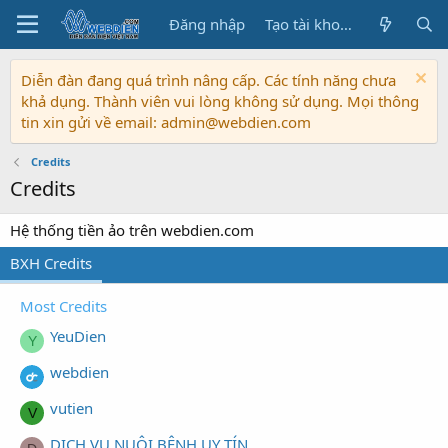
Đăng nhập
Tạo tài khoản
Diễn đàn đang quá trình nâng cấp. Các tính năng chưa
khả dụng. Thành viên vui lòng không sử dụng. Mọi thông
tin xin gửi về email: admin@webdien.com
Credits
Credits
Hệ thống tiền ảo trên webdien.com
BXH Credits
Most Credits
YeuDien
Y
webdien
vutien
V
DỊCH VỤ NUÔI BỆNH UY TÍN