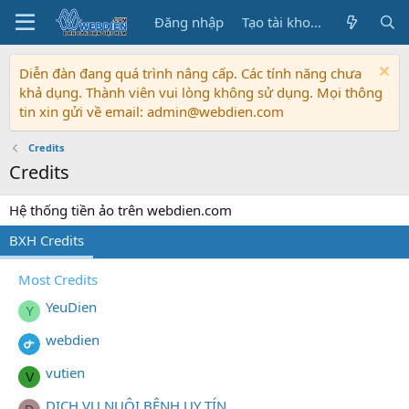
Đăng nhập
Tạo tài khoản
Diễn đàn đang quá trình nâng cấp. Các tính năng chưa
khả dụng. Thành viên vui lòng không sử dụng. Mọi thông
tin xin gửi về email: admin@webdien.com
Credits
Credits
Hệ thống tiền ảo trên webdien.com
BXH Credits
Most Credits
YeuDien
Y
webdien
vutien
V
DỊCH VỤ NUÔI BỆNH UY TÍN