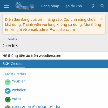
Đăng nhập
Tạo tài khoản
Diễn đàn đang quá trình nâng cấp. Các tính năng chưa
khả dụng. Thành viên vui lòng không sử dụng. Mọi thông
tin xin gửi về email: admin@webdien.com
Credits
Credits
Hệ thống tiền ảo trên webdien.com
BXH Credits
Most Credits
YeuDien
Y
webdien
vutien
V
DỊCH VỤ NUÔI BỆNH UY TÍN