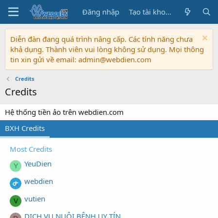
Đăng nhập
Tạo tài khoản
Diễn đàn đang quá trình nâng cấp. Các tính năng chưa
khả dụng. Thành viên vui lòng không sử dụng. Mọi thông
tin xin gửi về email: admin@webdien.com
Credits
Credits
Hệ thống tiền ảo trên webdien.com
BXH Credits
Most Credits
YeuDien
Y
webdien
vutien
V
DỊCH VỤ NUÔI BỆNH UY TÍN