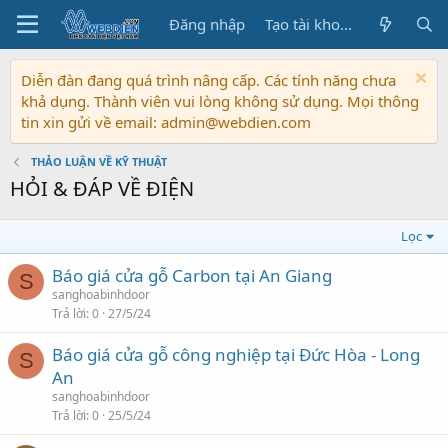
Đăng nhập
Tạo tài khoản
Diễn đàn đang quá trình nâng cấp. Các tính năng chưa
khả dụng. Thành viên vui lòng không sử dụng. Mọi thông
tin xin gửi về email: admin@webdien.com
THẢO LUẬN VỀ KỸ THUẬT
HỎI & ĐÁP VỀ ĐIỆN
Lọc
Báo giá cửa gỗ Carbon tại An Giang
S
sanghoabinhdoor
Trả lời
0
27/5/24
Báo giá cửa gỗ công nghiệp tại Đức Hòa - Long
S
An
sanghoabinhdoor
Trả lời
0
25/5/24