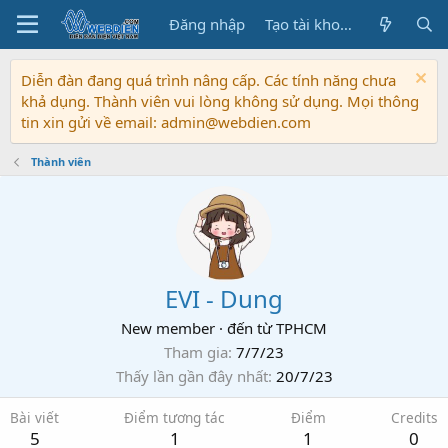
Đăng nhập
Tạo tài khoản
Diễn đàn đang quá trình nâng cấp. Các tính năng chưa
khả dụng. Thành viên vui lòng không sử dụng. Mọi thông
tin xin gửi về email: admin@webdien.com
Thành viên
EVI - Dung
New member
·
đến từ
TPHCM
Tham gia
7/7/23
Thấy lần gần đây nhất
20/7/23
Bài viết
Điểm tương tác
Điểm
Credits
5
1
1
0