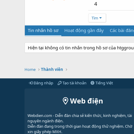
4
Tìm
Tin nhắn hồ sơ
Hoạt động gần đây
Các bài đăn
Hiện tại không có tin nhắn trong hồ sơ của htggrou
Home
Thành viên
Đăng nhập
Tạo tài khoản
Tiếng Việt
Web điện
Webdien.com - Diễn đàn chia sẻ kiến thức, kinh nghiệm, tài
nguyên ngành điện.
Diễn đàn đang trong thời gian hoạt động thử nghiệm. Chờ
xin giấy phép MXH.