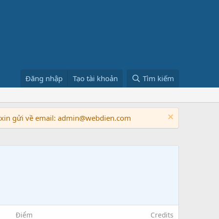
Đăng nhập
Tạo tài khoản
Tìm kiếm
n xin gửi về email: admin@webdien.com
Điểm
Credits