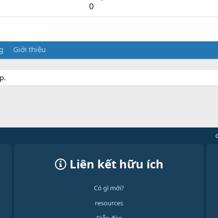
0
g
Giới thiệu
p.
Liên kết hữu ích
Có gì mới?
resources