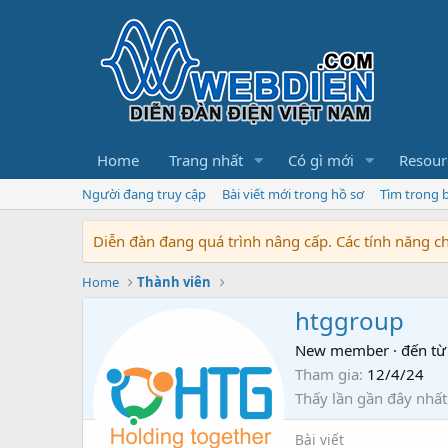
Home
Trang nhất
Có gì mới
Resour
Người đang truy cập
Bài viết mới trong hồ sơ
Tìm trong b
Diễn đàn đang quá trình nâng cấp. Các tính năng 
Home
Thành viên
htggroup
New member
·
đến từ
Tham gia
12/4/24
Thấy lần gần đây nhất
Bài viết