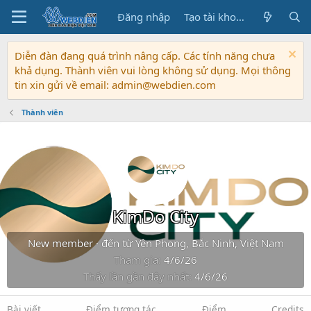
Đăng nhập
Tạo tài khoản
Diễn đàn đang quá trình nâng cấp. Các tính năng chưa
khả dụng. Thành viên vui lòng không sử dụng. Mọi thông
tin xin gửi về email: admin@webdien.com
Thành viên
KimDo City
New member
·
đến từ
Yên Phong, Bắc Ninh, Việt Nam
Tham gia
4/6/26
Thấy lần gần đây nhất
4/6/26
Bài viết
Điểm tương tác
Điểm
Credits