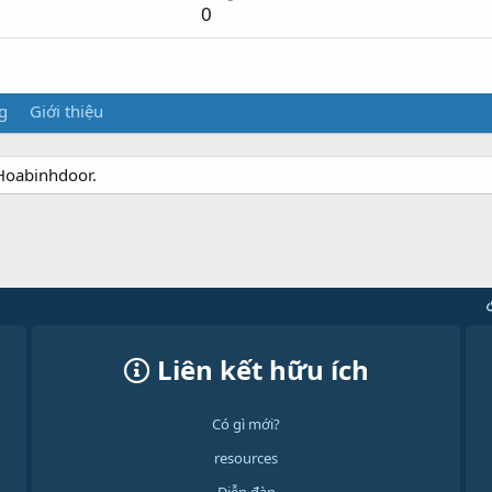
0
g
Giới thiệu
 Hoabinhdoor.
Liên kết hữu ích
Có gì mới?
resources