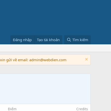
Đăng nhập
Tạo tài khoản
Tìm kiếm
n xin gửi về email: admin@webdien.com
Điểm
Credits