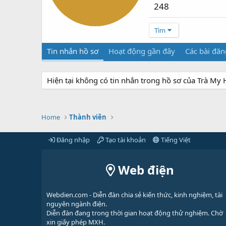
248
Tìm
Tin nhắn hồ sơ
Hoạt động gần đây
Các bài đăn
Hiện tại không có tin nhắn trong hồ sơ của Trà My
Home
Thành viên
Đăng nhập
Tạo tài khoản
Tiếng Việt
Web điện
Webdien.com - Diễn đàn chia sẻ kiến thức, kinh nghiệm, tài
nguyên ngành điện.
Diễn đàn đang trong thời gian hoạt động thử nghiệm. Chờ
xin giấy phép MXH.