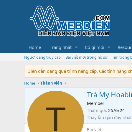
Home
Trang nhất
Có gì mới
Resour
Người đang truy cập
Bài viết mới trong hồ sơ
Tìm trong b
Diễn đàn đang quá trình nâng cấp. Các tính năng 
Home
Thành viên
Trà My Hoab
T
Member
Tham gia
25/6/24
Thấy lần gần đây nhất
Bài viết