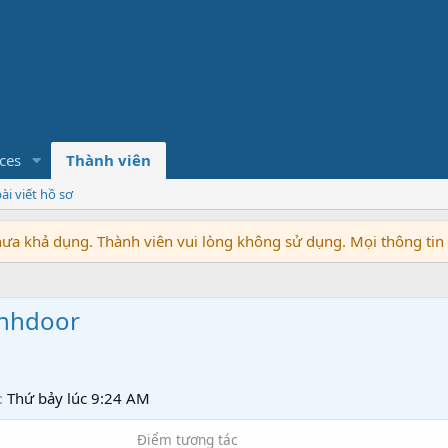
ces
Thành viên
ài viết hồ sơ
chưa khả dụng. Thành viên vui lòng không sử dụng. Mọi thông ti
inhdoor
Thứ bảy lúc 9:24 AM
Điểm tương tác