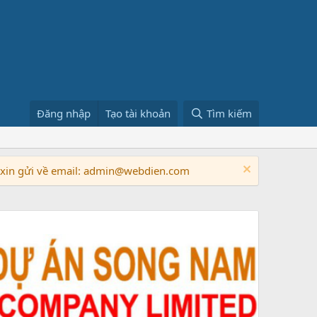
Đăng nhập
Tạo tài khoản
Tìm kiếm
n xin gửi về email: admin@webdien.com