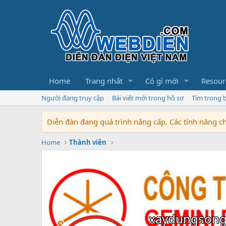
Home
Trang nhất
Có gì mới
Resour
Người đang truy cập
Bài viết mới trong hồ sơ
Tìm trong b
Diễn đàn đang quá trình nâng cấp. Các tính năng 
Home
Thành viên
xaydungson