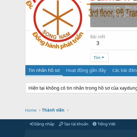
New member
·
đến t
Tham gia
7/8/24
Thấy lần gần đây nhấ
Bài viết
3
Tìm
Tin nhắn hồ sơ
Hoạt động gần đây
Các bài đăn
Hiện tại không có tin nhắn trong hồ sơ của xaydu
Home
Thành viên
Đăng nhập
Tạo tài khoản
Tiếng Việt