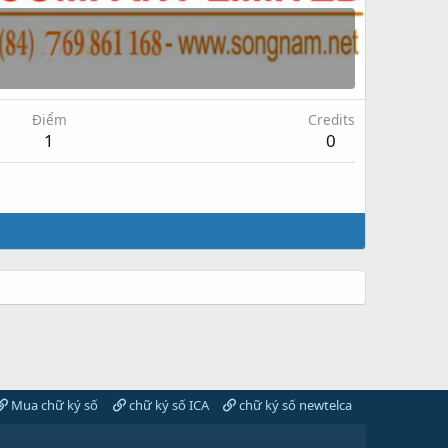
Điểm
Credits
1
0
Mua chữ ký số
chữ ký số ICA
chữ ký số newtelca