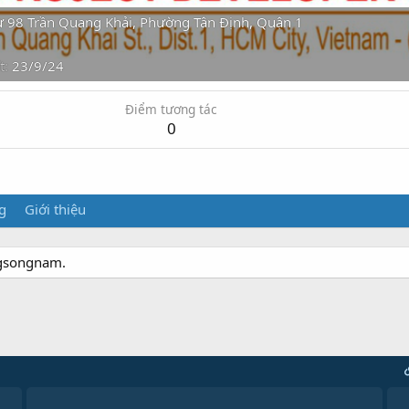
ừ
98 Trần Quang Khải, Phường Tân Định, Quận 1
t
23/9/24
Điểm tương tác
0
g
Giới thiệu
ngsongnam.