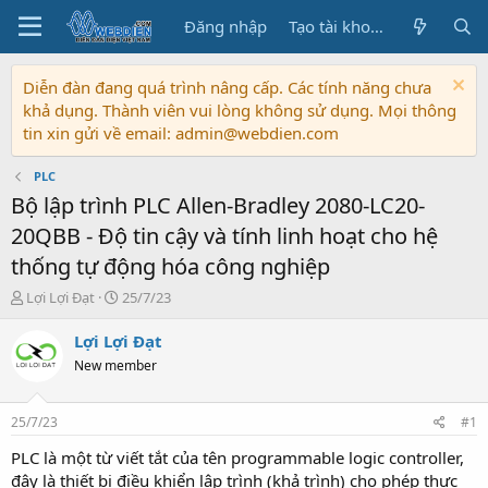
Đăng nhập
Tạo tài khoản
Diễn đàn đang quá trình nâng cấp. Các tính năng chưa
khả dụng. Thành viên vui lòng không sử dụng. Mọi thông
tin xin gửi về email: admin@webdien.com
PLC
Bộ lập trình PLC Allen-Bradley 2080-LC20-
20QBB - Độ tin cậy và tính linh hoạt cho hệ
thống tự động hóa công nghiệp
T
N
Lợi Lợi Đạt
25/7/23
h
g
r
à
Lợi Lợi Đạt
e
y
New member
a
b
d
ắ
s
t
25/7/23
#1
t
đ
a
ầ
PLC là một từ viết tắt của tên programmable logic controller,
r
u
đây là thiết bị điều khiển lập trình (khả trình) cho phép thực