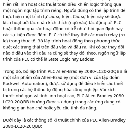
t
hiện rất linh hoạt các thuật toán điều khiển logic thông qua
e
một ngôn ngữ lập trình riêng. Người dùng có thể lập trình để
r
thực hiện một trình tự các sự kiện. Các sự kiện này sẽ được
kích hoạt bởi tác nhân kích thích (ngõ vào) tác động tới PLC
hoặc thông qua các hoạt động có trễ như thời gian định hay
các sự kiện được đếm. PLC có thể thay thế các mạch relay (rơ
le) trong thực tế. Bộ lập trình hoạt động theo phương thức
quét các trạng thái trên đầu vào và đầu ra. Khi có sự thay đổi
nào ở đầu vào thì đầu ra cũng sẽ thay đổi theo. Ngôn ngữ lập
trình của PLC có thể là State Logic hay Ladder.
Trong đó, bộ lập trình PLC Allen-Bradley 2080-LC20-20QBB là
một sản phẩm của Allen-Bradley (một đơn vị của tập đoàn
Rockwell Automation), được sử dụng để điều khiển các thiết
bị trong các hệ thống tự động hóa công nghiệp. Với kích
thước nhỏ gọn và tính linh hoạt cao, PLC Allen-Bradley 2080-
LC20-20QBB thường được sử dụng trong các ứng dụng có
không gian hạn chế hoặc yêu cầu tính đa năng.
Dưới đây là các thông số kĩ thuật chính của PLC Allen-Bradley
2080-LC20-20QBB: