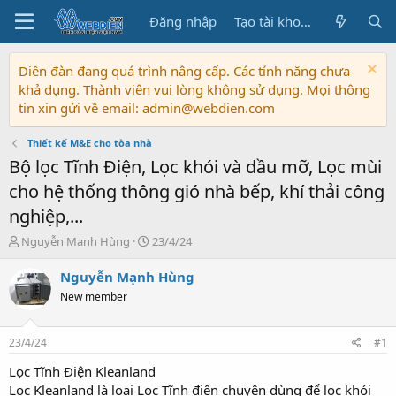
Đăng nhập
Tạo tài khoản
Diễn đàn đang quá trình nâng cấp. Các tính năng chưa
khả dụng. Thành viên vui lòng không sử dụng. Mọi thông
tin xin gửi về email: admin@webdien.com
Thiết kế M&E cho tòa nhà
Bộ lọc Tĩnh Điện, Lọc khói và dầu mỡ, Lọc mùi
cho hệ thống thông gió nhà bếp, khí thải công
nghiệp,...
T
N
Nguyễn Mạnh Hùng
23/4/24
h
g
r
à
Nguyễn Mạnh Hùng
e
y
New member
a
b
d
ắ
s
t
23/4/24
#1
t
đ
a
ầ
Lọc Tĩnh Điện Kleanland
r
u
Lọc Kleanland là loại Lọc Tĩnh điện chuyên dùng để lọc khói