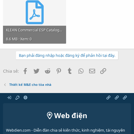
KLEAN Commercial ESP Catalogue.pdf
8.6 MB · Xem: 0
Bạn phải đăng nhập hoặc đăng ký để phản hồi tại đây.
Facebook
Twitter
Reddit
Pinterest
Tumblr
WhatsApp
Email
Link
Chia sẻ:
Thiết kế M&E cho tòa nhà
Web điện
Webdien.com - Diễn đàn chia sẻ kiến thức, kinh nghiệm, tài nguyên