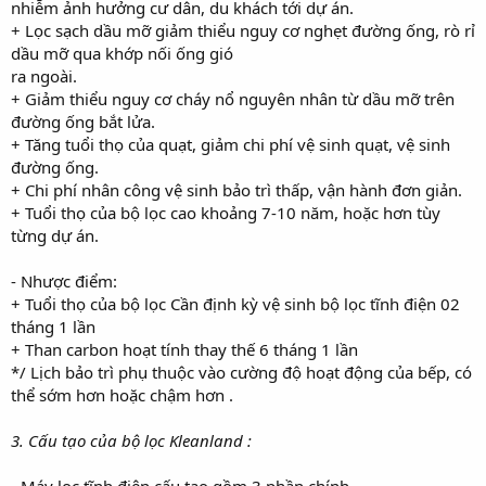
nhiễm ảnh hưởng cư dân, du khách tới dự án.
+ Lọc sạch dầu mỡ giảm thiểu nguy cơ nghẹt đường ống, rò rỉ
dầu mỡ qua khớp nối ống gió
ra ngoài.
+ Giảm thiểu nguy cơ cháy nổ nguyên nhân từ dầu mỡ trên
đường ống bắt lửa.
+ Tăng tuổi thọ của quạt, giảm chi phí vệ sinh quạt, vệ sinh
đường ống.
+ Chi phí nhân công vệ sinh bảo trì thấp, vận hành đơn giản.
+ Tuổi thọ của bộ lọc cao khoảng 7-10 năm, hoặc hơn tùy
từng dự án.
- Nhược điểm:
+ Tuổi thọ của bộ lọc Cần định kỳ vệ sinh bộ lọc tĩnh điện 02
tháng 1 lần
+ Than carbon hoạt tính thay thế 6 tháng 1 lần
*/ Lịch bảo trì phụ thuộc vào cường độ hoạt động của bếp, có
thể sớm hơn hoặc chậm hơn .
3. Cấu tạo của bộ lọc Kleanland :
- Máy lọc tĩnh điện cấu tạo gồm 3 phần chính.