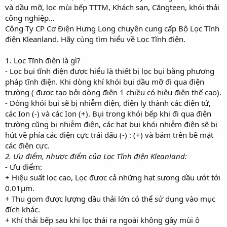
t
và dầu mỡ, lọc mùi bếp TTTM, Khách sạn, Căngteen, khói thải
e
công nghiệp…
r
Công Ty CP Cơ Điện Hưng Long chuyên cung cấp Bộ Lọc Tĩnh
điện Kleanland. Hãy cùng tìm hiểu về Lọc Tĩnh điện.
1. Lọc Tĩnh điện là gì?
- Lọc bụi tĩnh điện được hiểu là thiết bị lọc bụi bằng phương
pháp tĩnh điện. Khi dòng khí khói bụi dầu mỡ đi qua điện
trường ( được tạo bởi dòng điện 1 chiều có hiệu điện thế cao).
- Dòng khói bụi sẽ bị nhiễm điện, điện ly thành các điện tử,
các Ion (-) và các Ion (+). Bụi trong khói bếp khi đi qua điện
trường cũng bị nhiễm điện, các hạt bụi khói nhiễm điện sẽ bị
hút về phía các điện cực trái dấu (-) : (+) và bám trên bề mặt
các điện cực.
2. Ưu điểm, nhược điểm của Lọc Tĩnh điện Kleanland:
- Ưu điểm:
+ Hiệu suất lọc cao, Lọc được cả những hạt sương dầu ướt tới
0.01µm.
+ Thu gom được lượng dầu thải lớn có thể sử dụng vào mục
đích khác.
+ Khí thải bếp sau khi lọc thải ra ngoài không gây mùi ô