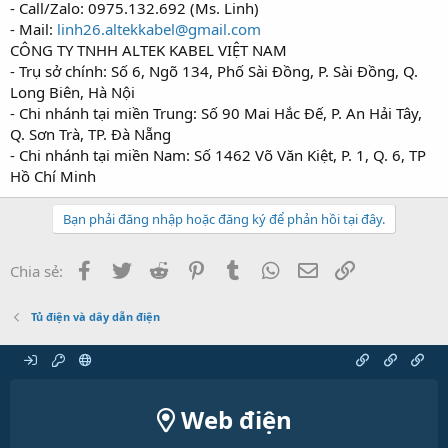
- Call/Zalo: 0975.132.692 (Ms. Linh)
- Mail:
linh26.altekkabel@gmail.com
CÔNG TY TNHH ALTEK KABEL VIỆT NAM
- Trụ sở chính: Số 6, Ngõ 134, Phố Sài Đồng, P. Sài Đồng, Q.
Long Biên, Hà Nội
- Chi nhánh tại miền Trung: Số 90 Mai Hắc Đế, P. An Hải Tây,
Q. Sơn Trà, TP. Đà Nẵng
- Chi nhánh tại miền Nam: Số 1462 Võ Văn Kiệt, P. 1, Q. 6, TP
Hồ Chí Minh
Bạn phải đăng nhập hoặc đăng ký để phản hồi tại đây.
Facebook
Twitter
Reddit
Pinterest
Tumblr
WhatsApp
Email
Link
Chia sẻ:
Tủ điện và dây dẫn điện
Web điện