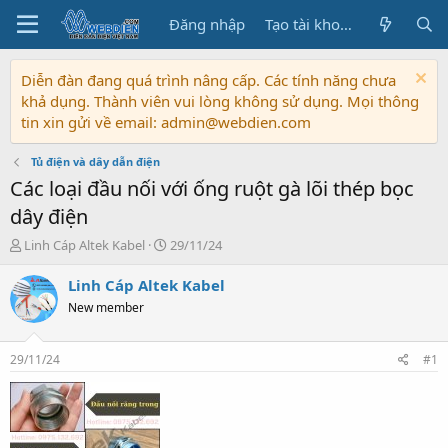
Đăng nhập
Tạo tài khoản
Diễn đàn đang quá trình nâng cấp. Các tính năng chưa
khả dụng. Thành viên vui lòng không sử dụng. Mọi thông
tin xin gửi về email: admin@webdien.com
Tủ điện và dây dẫn điện
Các loại đầu nối với ống ruột gà lõi thép bọc
dây điện
T
N
Linh Cáp Altek Kabel
29/11/24
h
g
r
à
Linh Cáp Altek Kabel
e
y
New member
a
b
d
ắ
s
t
29/11/24
#1
t
đ
a
ầ
r
u
t
e