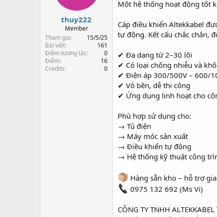
s
t
Một hệ thống hoạt động tốt k
t
đ
thuy222
a
ầ
Cáp điều khiển Altekkabel đượ
r
u
Member
tự động. Kết cấu chắc chắn, 
t
Tham gia
15/5/25
e
Bài viết
161
Điểm tương tác
0
r
✔ Đa dạng từ 2–30 lõi
Điểm
16
✔ Có loại chống nhiễu và kh
Credits
0
✔ Điện áp 300/500V – 600/
✔ Vỏ bền, dễ thi công
✔ Ứng dụng linh hoạt cho cô
Phù hợp sử dụng cho:
→ Tủ điện
→ Máy móc sản xuất
→ Điều khiển tự động
→ Hệ thống kỹ thuật công trì
Hàng sẵn kho – hỗ trợ gi
0975 132 692 (Ms Vi)
CÔNG TY TNHH ALTEKKABEL 