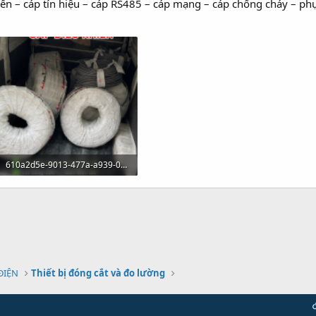
ển – cáp tín hiệu – cáp RS485 – cáp mạng – cáp chống cháy – ph
610a2d5e-9013-477a-a939-098b8c84750b.png
2.3 MB · Xem: 0
 ĐIỆN
Thiết bị đóng cắt và đo lường