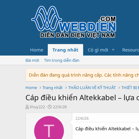
Home
Trang nhất
Có gì mới
Resour
Bài mới
Tìm trong diễn đàn
Diễn đàn đang quá trình nâng cấp. Các tính năng 
Home
Trang nhất
THẢO LUẬN VỀ KỸ THUẬT
THIẾT BỊ
Cáp điều khiển Altekkabel – lựa
T
N
thuy222
22/6/26
h
g
r
à
22/6/26
e
y
T
Cáp điều khiển Altekkabel – l
a
b
d
ắ