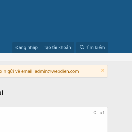
Đăng nhập
Tạo tài khoản
Tìm kiếm
n xin gửi về email: admin@webdien.com
i
#1