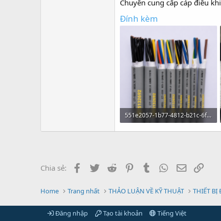
Chuyên cung cấp cáp điều khi
Đính kèm
551e2057-1b77-4812-b21c-6f0205ba8438.png
2.1 MB · Xem: 0
Facebook
Twitter
Reddit
Pinterest
Tumblr
WhatsApp
Email
Link
Chia sẻ:
Home
Trang nhất
THẢO LUẬN VỀ KỸ THUẬT
THIẾT BỊ
Đăng nhập
Tạo tài khoản
Tiếng Việt