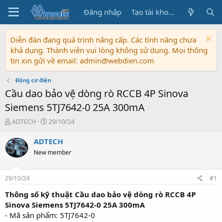
Đăng nhập
Tạo tài khoản
Diễn đàn đang quá trình nâng cấp. Các tính năng chưa
khả dụng. Thành viên vui lòng không sử dụng. Mọi thông
tin xin gửi về email: admin@webdien.com
Động cơ điện
Cầu dao bảo vệ dòng rò RCCB 4P Sinova
Siemens 5TJ7642-0 25A 300mA
T
N
ADTECH
29/10/24
h
g
r
à
ADTECH
e
y
New member
a
b
d
ắ
s
t
29/10/24
#1
t
đ
a
ầ
Thông số kỹ thuật Cầu dao bảo vệ dòng rò RCCB 4P
r
u
Sinova Siemens 5TJ7642-0 25A 300mA
t
- Mã sản phẩm: 5TJ7642-0
e