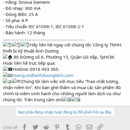
- Hãng: Sinova Siemens
r
- Độ nhạy: 300 mA
- Dòng điện: 25 A
- Số pha: 4 P
- Tiêu chuẩn IEC 61008-1, IEC 61008-2-1
- Bảo hành: 12 tháng
.......................................................................
Hãy liên hệ ngay với chúng tôi: Công ty TNHH
thiết bị kỹ thuật Ánh Dương
86 Đừơng số 6, Phường 15, Quận Gò Vấp, TpHCM.
Hoặc liên hệ trực tiếp qua:
Hotline: 0916 493 365.
hoang.vo@anhduongtech.com
Chúng tôi làm việc với mục tiêu “Trao chất lượng,
nhận niềm tin”. Khi bạn ghé thăm và mua các sản phẩm đó
chính là niềm vinh hạnh cho những người làm dịch vụ như
chúng tôi. Trân trọng cảm ơn!
Bạn phải đăng nhập hoặc đăng ký để phản hồi tại đây.
Facebook
Twitter
Reddit
Pinterest
Tumblr
WhatsApp
Email
Link
Chia sẻ: