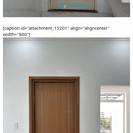
[caption id="attachment_15201" align="aligncenter"
width="800"]