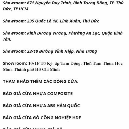
Showroom: 671 Nguyễn Duy Trinh, Bình Trưng Đông, TP. Thủ
Đức, TP.HCM
Showroom: 235 Quốc Lộ 1K, Linh Xuân, Thủ Đức
Showroom: Kinh Dương Vương, Phường An Lạc, Quận Bình
Tân.
Showroom: 23/10 Đường Vĩnh Hiệp, Nha Trang
Showroom:
𝟏𝟎/𝟏𝐅 𝐓𝐨̂ 𝐊𝐲́, 𝐚̂́𝐩 𝐓𝐚𝐦 Đ𝐨̂𝐧𝐠, 𝐓𝐡𝐨̛́𝐢 𝐓𝐚𝐦 𝐓𝐡𝐨̂𝐧, 𝐇𝐨́𝐜
𝐌𝐨̂𝐧, 𝐓𝐡𝐚̀𝐧𝐡 𝐩𝐡𝐨̂́ 𝐇𝐨̂̀ 𝐂𝐡𝐢́ 𝐌𝐢𝐧𝐡
THAM KHẢO THÊM CÁC DÒNG CỬA:
BÁO GIÁ CỬA NHỰA COMPOSITE
BÁO GIÁ CỬA NHỰA ABS HÀN QUỐC
BÁO GIÁ CỬA GỖ CÔNG NGHIỆP HDF