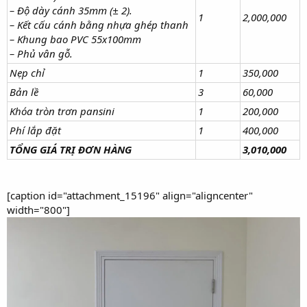
– Độ dày cánh 35mm (± 2).
1
2,000,000
– Kết cấu cánh bằng nhựa ghép thanh
– Khung bao PVC 55x100mm
– Phủ vân gỗ.
Nẹp chỉ
1
350,000
Bản lề
3
60,000
Khóa tròn trơn pansini
1
200,000
Phí lắp đặt
1
400,000
TỔNG GIÁ TRỊ ĐƠN HÀNG
3,010,000
[caption id="attachment_15196" align="aligncenter"
width="800"]