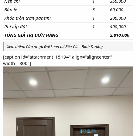
Nẹp chỉ
1
350,000
Bản lề
3
60,000
Khóa tròn trơn pansini
1
200,000
Phí lắp đặt
1
400,000
TỔNG GIÁ TRỊ ĐƠN HÀNG
2,810,000
Xem thêm: Cửa nhựa Đài Loan tại Bến Cát - Bình Dương
[caption id="attachment_15194" align="aligncenter"
width="800"]