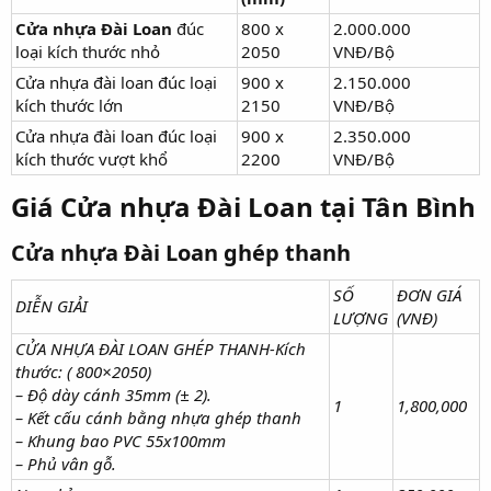
Cửa nhựa Đài Loan
đúc
800 x
2.000.000
loại kích thước nhỏ
2050
VNĐ/Bộ
Cửa nhựa đài loan đúc loại
900 x
2.150.000
kích thước lớn
2150
VNĐ/Bộ
Cửa nhựa đài loan đúc loại
900 x
2.350.000
kích thước vượt khổ
2200
VNĐ/Bộ
Giá Cửa nhựa Đài Loan tại Tân Bình​
Cửa nhựa Đài Loan ghép thanh​
SỐ
ĐƠN GIÁ
DIỄN GIẢI
LƯỢNG
(VNĐ)
CỬA NHỰA ĐÀI LOAN GHÉP THANH-Kích
thước: ( 800×2050)
– Độ dày cánh 35mm (± 2).
1
1,800,000
– Kết cấu cánh bằng nhựa ghép thanh
– Khung bao PVC 55x100mm
– Phủ vân gỗ.