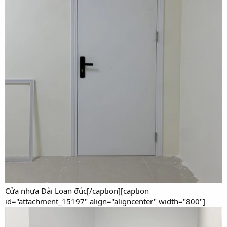
Cửa nhựa Đài Loan đúc[/caption][caption
id="attachment_15197" align="aligncenter" width="800"]