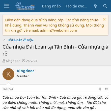
Đăng nhập
Tạo tài khoản
Diễn đàn đang quá trình nâng cấp. Các tính năng chưa
khả dụng. Thành viên vui lòng không sử dụng. Mọi thông
tin xin gửi về email: admin@webdien.com
HỎI & ĐÁP VỀ ĐIỆN
Cửa nhựa Đài Loan tại Tân Bình - Cửa nhựa giá
rẻ
T
N
Kingdoor
26/7/24
h
g
r
à
Kingdoor
K
e
y
Member
a
b
d
ắ
s
t
26/7/24
#1
t
đ
a
ầ
Cửa nhựa Đài Loan tại Tân Bình - Cửa nhựa giá rẻ dòng cửa có
r
u
ưu điểm chống nước, chống mối mọt, chống ẩm… lắp đặt cho
t
cửa nhà vệ sinh bởi mẫu mã đa dạng, màu sắc vân gỗ .
e