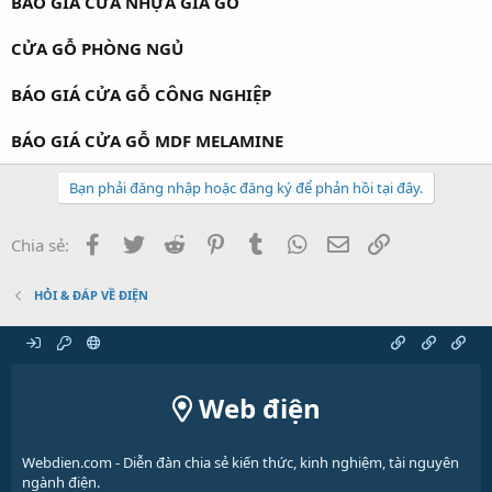
BÁO GIÁ CỬA NHỰA GIẢ GỖ
CỬA GỖ PHÒNG NGỦ
BÁO GIÁ CỬA GỖ CÔNG NGHIỆP
BÁO GIÁ CỬA GỖ MDF MELAMINE
Bạn phải đăng nhập hoặc đăng ký để phản hồi tại đây.
Facebook
Twitter
Reddit
Pinterest
Tumblr
WhatsApp
Email
Link
Chia sẻ:
HỎI & ĐÁP VỀ ĐIỆN
Web điện
Webdien.com - Diễn đàn chia sẻ kiến thức, kinh nghiệm, tài nguyên
ngành điện.