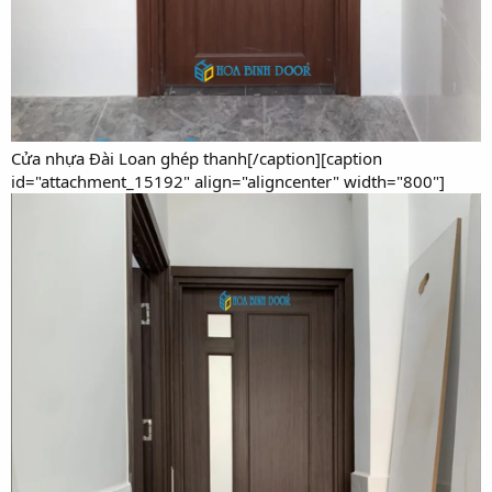
Cửa nhựa Đài Loan ghép thanh[/caption][caption
id="attachment_15192" align="aligncenter" width="800"]