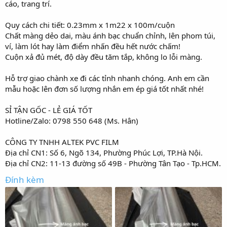
cáo, trang trí.
r
Quy cách chi tiết: 0.23mm x 1m22 x 100m/cuộn
Chất màng dẻo dai, màu ánh bạc chuẩn chỉnh, lên phom túi,
ví, làm lót hay làm điểm nhấn đều hết nước chấm!
Cuộn xả đủ mét, độ dày đều tăm tắp, không lo lỗi màng.
Hỗ trợ giao chành xe đi các tỉnh nhanh chóng. Anh em cần
mẫu hoặc lên đơn số lượng nhắn em ép giá tốt nhất nhé!
SỈ TẬN GỐC - LẺ GIÁ TỐT
Hotline/Zalo: 0798 550 648 (Ms. Hân)
CÔNG TY TNHH ALTEK PVC FILM
Địa chỉ CN1: Số 6, Ngõ 134, Phường Phúc Lợi, TP.Hà Nội.
Địa chỉ CN2: 11-13 đường số 49B - Phường Tân Tạo - Tp.HCM.
Đính kèm