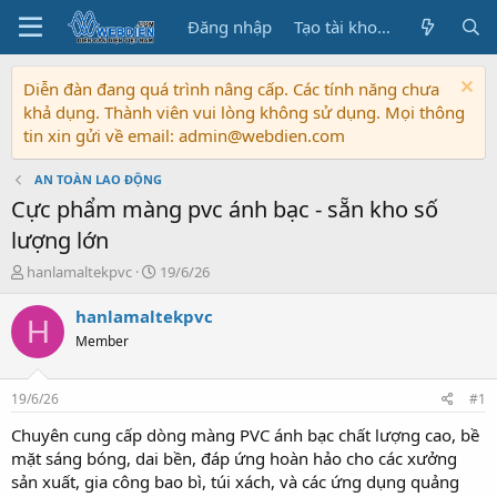
Đăng nhập
Tạo tài khoản
Diễn đàn đang quá trình nâng cấp. Các tính năng chưa
khả dụng. Thành viên vui lòng không sử dụng. Mọi thông
tin xin gửi về email: admin@webdien.com
AN TOÀN LAO ĐỘNG
Cực phẩm màng pvc ánh bạc - sẵn kho số
lượng lớn
T
N
hanlamaltekpvc
19/6/26
h
g
r
à
hanlamaltekpvc
H
e
y
Member
a
b
d
ắ
s
t
19/6/26
#1
t
đ
a
ầ
Chuyên cung cấp dòng màng PVC ánh bạc chất lượng cao, bề
r
u
mặt sáng bóng, dai bền, đáp ứng hoàn hảo cho các xưởng
t
sản xuất, gia công bao bì, túi xách, và các ứng dụng quảng
e