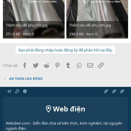
Thêm tiêu đề phụ (50).jpg
Thêm tiêu đề phụ (49).jpg
251.9 KB · Xem: 0
296.9 KB · Xem: 0
Bạn phải đăng nhập hoặc đăng ký để phản hồi tại đây.
Facebook
Twitter
Reddit
Pinterest
Tumblr
WhatsApp
Email
Link
Chia sẻ:
AN TOÀN LAO ĐỘNG
Web điện
Webdien.com - Diễn đàn chia sẻ kiến thức, kinh nghiệm, tài nguyên
ngành điện.