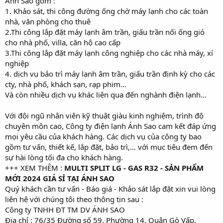
Ánh Sao gồm :
1. Khảo sát, thi công đường ống chờ máy lạnh cho các toàn
nhà, văn phòng cho thuê
2.Thi công lắp đặt máy lạnh âm trần, giấu trần nối ống gió
cho nhà phố, villa, căn hộ cao cấp
3.Thi công lắp đặt máy lạnh công nghiệp cho các nhà máy, xí
nghiệp
4. dịch vụ bảo trì máy lạnh âm trần, giấu trần định kỳ cho các
cty, nhà phố, khách sạn, rạp phim...
Và còn nhiều dịch vụ khác liên qua đến nghành điện lạnh...
Với đội ngũ nhân viên kỹ thuật giàu kinh nghiệm, trình độ
chuyên môn cao, Công ty điện lạnh Ánh Sao cam kết đáp ứng
mọi yêu cầu của khách hàng. Các dịch vụ của công ty bao
gồm tư vấn, thiết kế, lắp đặt, bảo trì,… với mục tiêu đem đến
sự hài lòng tối đa cho khách hàng.
+++ XEM THÊM :
MULTI SPLIT LG - GAS R32 - SẢN PHẨM
MỚI 2024 GIÁ SỈ TẠI ÁNH SAO
Quý khách cần tư vấn - Báo giá - Khảo sát lắp đặt xin vui lòng
liên hệ với chúng tôi theo thông tin sau :
Công ty TNHH ĐT TM DV ÁNH SAO
Địa chỉ : 76/35 Đường số 59, Phường 14, Quận Gò Vấp,