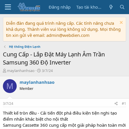
Đăng nhập
Tạo tài khoản
Diễn đàn đang quá trình nâng cấp. Các tính năng chưa
khả dụng. Thành viên vui lòng không sử dụng. Mọi thông
tin xin gửi về email: admin@webdien.com
Hệ thống Điện Lạnh
Cung Cấp - Lắp Đặt Máy Lạnh Âm Trần
Samsung 360 Độ Inverter
T
N
maylanhanhsao
3/7/24
h
g
r
à
maylanhanhsao
M
e
y
Member
a
b
d
ắ
s
t
3/7/24
#1
t
đ
a
ầ
Thiết kế tròn đều - Cải tiến đột phá điều kiện tiện nghi tạo
r
u
điểm nhấn khác biệt cho nội thất
t
Samsung Cassette 360 cung cấp một giải pháp hoàn toàn mới
e