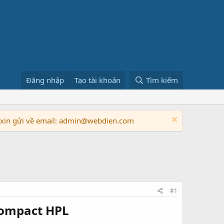
Đăng nhập
Tạo tài khoản
Tìm kiếm
n xin gửi về email: admin@webdien.com
#1
ompact HPL​