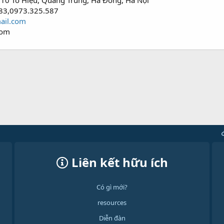
 10 Tô Hiệu, Quang Trung, Hà Đông, Hà Nội
83,0973.325.587
ail.com
com
Liên kết hữu ích
Có gì mới?
resources
Diễn đàn