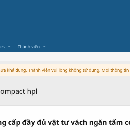
ces
Thành viên
chưa khả dụng. Thành viên vui lòng không sử dụng. Mọi thông ti
compact hpl
g cấp đầy đủ vật tư vách ngăn tấm c