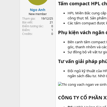
s
t
Tấm compact HPL ch
t
đ
Ngo Anh
a
ầ
HPL Miền Bắc cung cấp 
r
u
New member
công thực tế. Sản phẩm
t
Tham gia
19/12/25
e
Bài viết
21
Các tấm compact được ki
Điểm tương tác
0
r
Điểm
1
Phụ kiện vách ngăn 
Credits
0
Bên cạnh tấm compact H
góc, thanh nhôm và các c
Sự đồng bộ về vật tư gi
Tư vấn giải pháp phù
Đội ngũ kỹ thuật của H
ngân sách đầu tư. Nhờ đó
CÔNG TY CỔ PHẦN X