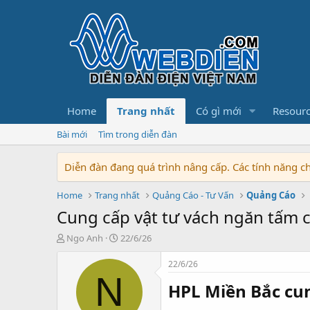
Home
Trang nhất
Có gì mới
Resour
Bài mới
Tìm trong diễn đàn
Diễn đàn đang quá trình nâng cấp. Các tính năng 
Home
Trang nhất
Quảng Cáo - Tư Vấn
Quảng Cáo
Cung cấp vật tư vách ngăn tấm 
T
N
Ngo Anh
22/6/26
h
g
r
à
22/6/26
e
y
N
HPL Miền Bắc cun
a
b
d
ắ