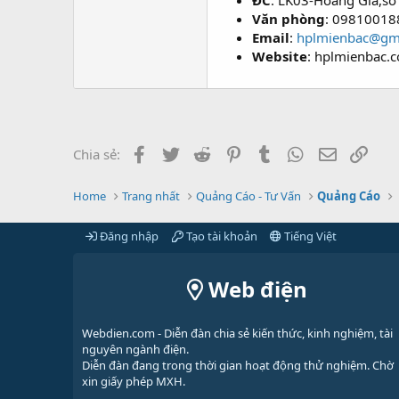
ĐC
: LK03-Hoàng Gia,số
Văn phòng
: 09810018
Email
:
hplmienbac@gm
Website
: hplmienbac.
Facebook
Twitter
Reddit
Pinterest
Tumblr
WhatsApp
Email
Link
Chia sẻ:
Home
Trang nhất
Quảng Cáo - Tư Vấn
Quảng Cáo
Đăng nhập
Tạo tài khoản
Tiếng Việt
Web điện
Webdien.com - Diễn đàn chia sẻ kiến thức, kinh nghiệm, tài
nguyên ngành điện.
Diễn đàn đang trong thời gian hoạt động thử nghiệm. Chờ
xin giấy phép MXH.